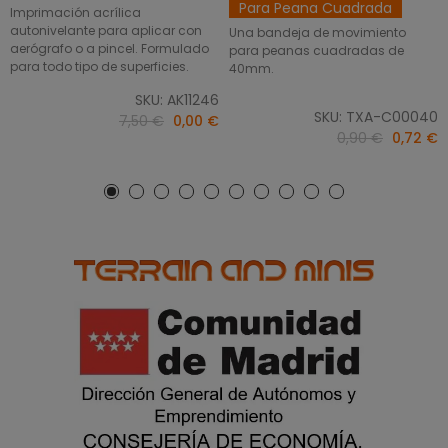
Para Peana Cuadrada
Imprimación acrílica
autonivelante para aplicar con
Una bandeja de movimiento
aerógrafo o a pincel. Formulado
para peanas cuadradas de
para todo tipo de superficies.
40mm.
SKU: AK11246
SKU: TXA-C00040
7,50 €
0,00 €
0,90 €
0,72 €