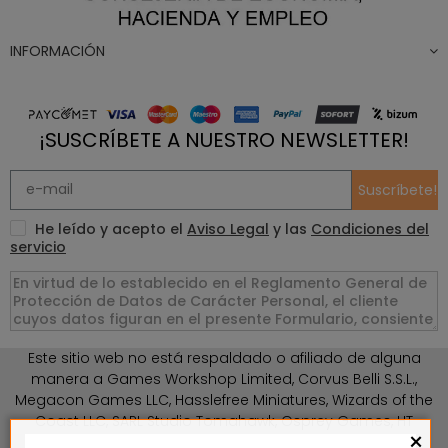
INFORMACIÓN
¡SUSCRÍBETE A NUESTRO NEWSLETTER!
Suscríbete!
He leído y acepto el
Aviso Legal
y las
Condiciones del
servicio
Este sitio web no está respaldado o afiliado de alguna
manera a Games Workshop Limited, Corvus Belli S.S.L.,
Megacon Games LLC, Hasslefree Miniatures, Wizards of the
Coast LLC, SARL Studio Tomahawk, Osprey Games, HT
×
Publishers, CMON Ltd, Oshprey Publishing, Modiphius