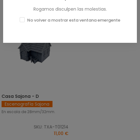
Rogamos disculpen las molestias.
No volver a mostrar esta ventana emergente
Casa Sajona - D
AÑADIR AL CARRITO
Escenografía Sajona
En escala de 28mm/32mm.
SKU: TXA-T01214
11,00 €