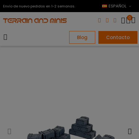
ESPAÑOL
Envío de nuevo pedidos en 1-2 semanas.
0
Blog
Contacto