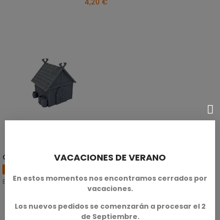
4,20 €
VACACIONES DE VERANO
Casa Sajona - A
AÑADIR AL CARRITO
Escenografía Sajona
En estos momentos nos encontramos cerrados por
En escala de 28mm/32mm.
vacaciones.
SKU: TXA-T01211
Los nuevos pedidos se comenzarán a procesar el 2
7,40 €
de Septiembre.