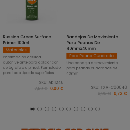
Russian Green Surface
Bandejas De Movimiento
SELECCIONAR OPCIONES
AÑADIR AL CARRITO
Primer 100ml
Para Peanas De
40mmx40mm
Materiales
Para Peana Cuadrada
Imprimación acrílica
autonivelante para aplicar con
Una bandeja de movimiento
aerógrafo o a pincel. Formulado
para peanas cuadradas de
para todo tipo de superficies.
40mm.
SKU: AK11246
SKU: TXA-C00040
7,50 €
0,00 €
0,90 €
0,72 €