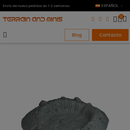
ESPAÑOL
Envío de nuevo pedidos en 1-2 semanas.
0
Blog
Contacto