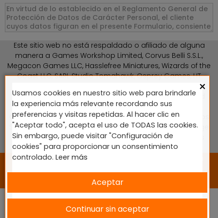
Este sitio web no está respaldado o afiliado de alguna
manera a Games Workshop Limited, Corvus Belli S.S.L.,
Megacon Games LLC, Hasslefree Miniatures, Wizards of the
Coast LLC, SARL Studio Tomahawk, Osprey Games, HT
×
Publishers, CMON Ltd, Oshprey Publishing, Modiphius
Usamos cookies en nuestro sitio web para brindarle
Entertainment, Warlord Games Ltd, The Ninth Age, World
la experiencia más relevante recordando sus
Team Championship, Battlefront Miniatures NZ Ltd, DC
preferencias y visitas repetidas. Al hacer clic en
Comics, Knight Models, Three Stones Productos y Diseños
"Aceptar todo", acepta el uso de TODAS las cookies.
S.L., Paizo Inc, The Lord of the Rings, Wizkids, NECA LLC, Edge
Sin embargo, puede visitar "Configuración de
Entertainment Studio SLU, Marvel, Fantasy Flight Games
cookies" para proporcionar un consentimiento
(FFG), Disney, Lucasfilm Ltd.
controlado.
Leer más
2024 © Diseñado y desarrollado por tu equipo Imedia
Comunicación 🚀
Aceptar
Continuar sin aceptar