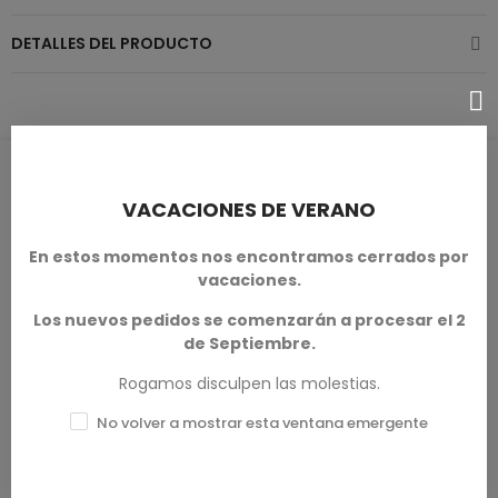
DETALLES DEL PRODUCTO
RESEÑAS DE PRODUCTOS / Q&A
VACACIONES DE VERANO
En estos momentos nos encontramos cerrados por
vacaciones.
Calificación media
Los nuevos pedidos se comenzarán a procesar el 2
0.0
de Septiembre.
Rogamos disculpen las molestias.
No volver a mostrar esta ventana emergente
0 Reseña