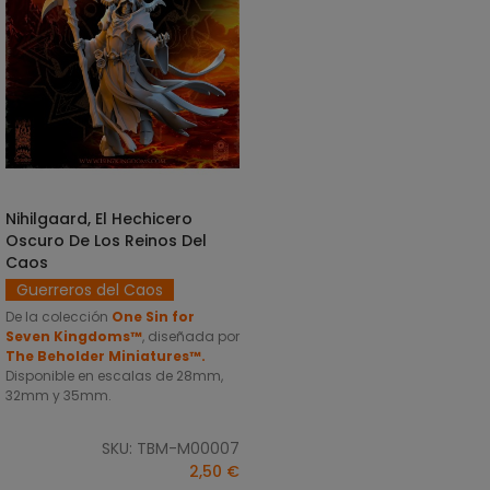
Nihilgaard, El Hechicero
SELECCIONAR OPCIONES
Oscuro De Los Reinos Del
Caos
Guerreros del Caos
De la colección
One Sin for
Seven Kingdoms™
, diseñada por
The Beholder Miniatures™.
Disponible en escalas de 28mm,
32mm y 35mm.
SKU: TBM-M00007
2,50 €