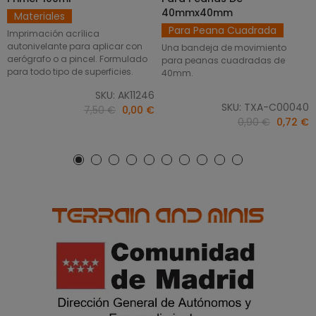
40mmx40mm
Materiales
Para Peana Cuadrada
Imprimación acrílica
autonivelante para aplicar con
Una bandeja de movimiento
aerógrafo o a pincel. Formulado
para peanas cuadradas de
para todo tipo de superficies.
40mm.
SKU: AK11246
SKU: TXA-C00040
7,50 €
0,00 €
0,90 €
0,72 €