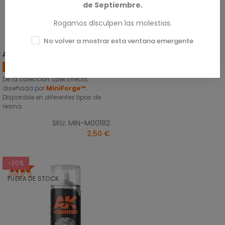
de Septiembre.
Rogamos disculpen las molestias.
No volver a mostrar esta ventana emergente
Arma Espiritual
SELECCIONAR OPCIONES
Hechizos
De la colección Spell Effects,
diseñada por
MiniForge™.
Disponible en diferentes tipos de
resina.
SKU: MIN-M00182
2,50 €
-20%
FUERA DE STOCK