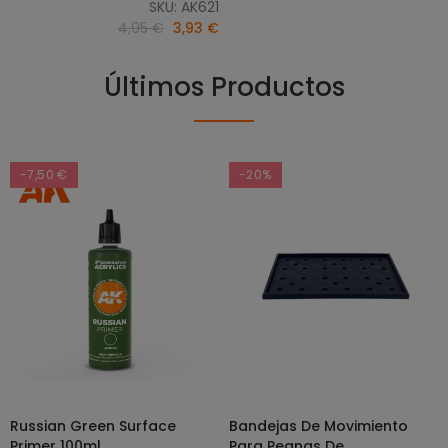
SKU: AK621
4,95 €
3,93 €
Últimos Productos
-7,50 €
-20%
Russian Green Surface
Bandejas De Movimiento
SELECCIONAR OPCIONES
AÑADIR AL CARRITO
Primer 100ml
Para Peanas De