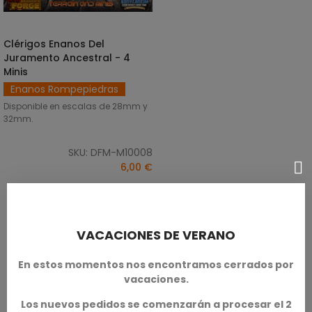
Clérigos Enanos Del
SELECCIONAR OPCIONES
Juramento Ancestral - 4
Minis
Enanos Rompepiedras
Disponible en escalas de 28mm y
32mm.
SKU: DFM-M10008
6,00 €
VACACIONES DE VERANO
En estos momentos nos encontramos cerrados por
vacaciones.
Los nuevos pedidos se comenzarán a procesar el 2