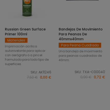
Russian Green Surface
Bandejas De Movimiento
SELECCIONAR OPCIONES
AÑADIR AL CARRITO
Primer 100ml
Para Peanas De
40mmx40mm
Materiales
Para Peana Cuadrada
Imprimación acrílica
autonivelante para aplicar
Una bandeja de movimiento
con aerógrafo o a pincel.
para peanas cuadradas de
Formulado para todo tipo de
40mm.
superficies.
SKU: TXA-C00040
SKU: AK11246
0,90 €
0,72 €
7,50 €
0,00 €