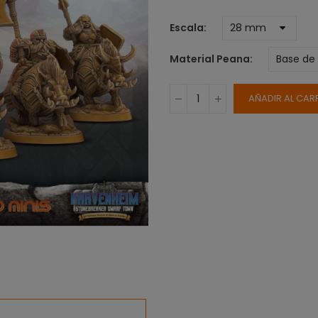
Escala
Material Peana
AÑADIR AL CAR