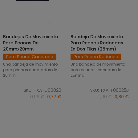
Bandejas De Movimiento
Bandeja De Movimiento
SELECCIONAR OPCIONES
AÑADIR AL CARRITO
Para Peanas De
Para Peanas Redondas
20mmx20mm
En Dos Filas (25mm)
Para Peana Cuadrada
Para Peana Redonda
Una bandeja de movimiento
Una bandeja de movimiento
para peanas cuadradas de
para peanas redondas de
20mm.
25mm.
SKU: TXA-C00020
SKU: TXA-F00025B
0,96 €
0,77 €
1,00 €
0,80 €