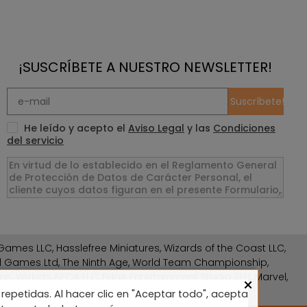
¡SUSCRÍBETE A NUESTRO NEWSLETTER!
Suscríbete!
He leído y acepto el
Aviso Legal
y las
Condiciones
del servicio
ames LLC, Hasslefree Miniatures, Wizards of the Coast LLC,
rd Games Ltd, The Ninth Age, World Team Championship,
gs, Wizkids, NECA LLC, Edge Entertainment Studio SLU, Marvel,
×
repetidas. Al hacer clic en "Aceptar todo", acepta