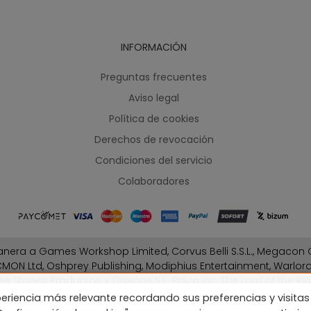
INFORMACIÓN
Preguntas frecuentes
Aviso legal
Política de cookies
Derechos de revocación
Condiciones del servicio
Colaboradores
nera a Games Workshop Limited, Corvus Belli S.S.L., Megacon G
MON Ltd, Oshprey Publishing, Modiphius Entertainment, Warlo
ee Stones Productos y Diseños S.L., Paizo Inc, The Lord of the Rin
Fantasy Flight Games (FFG), Disney, Lucasfilm Ltd.
eriencia más relevante recordando sus preferencias y visitas 