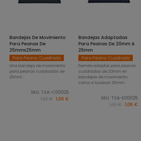
Bandejas De Movimiento
Bandejas Adaptadas
SELECCIONAR OPCIONES
SELECCIONAR OPCIONES
Para Peanas De
Para Peanas De 20mm A
25mmx25mm
25mm
Para Peana Cuadrada
Para Peana Cuadrada
Una bandeja de movimiento
Permite adaptar para peanas
para peanas cuadradas de
cuadradas de 2Omm en
25mm.
bandejas de movimiento
como si tuvieran 25mm.
SKU: TXA-C00025
SKU: TXA-E00025
1,32 €
1,06 €
1,32 €
1,06 €