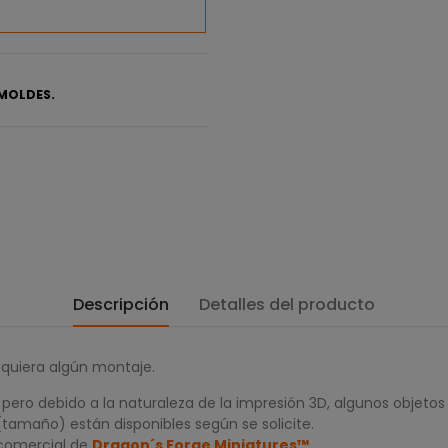
MOLDES.
Descripción
Detalles del producto
equiera algún montaje.
ero debido a la naturaleza de la impresión 3D, algunos objetos
(tamaño) están disponibles según se solicite.
 comercial de
Dragon´s Forge Miniatures™
.