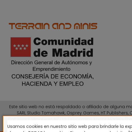
Este sitio web no está respaldado o afiliado de alguna ma
SARL Studio Tomahawk, Osprey Games, HT Publishers, C
Battlefront Miniatures NZ Ltd, DC Comics, Knight Models, Thr
Usamos cookies en nuestro sitio web para brindarle la exp