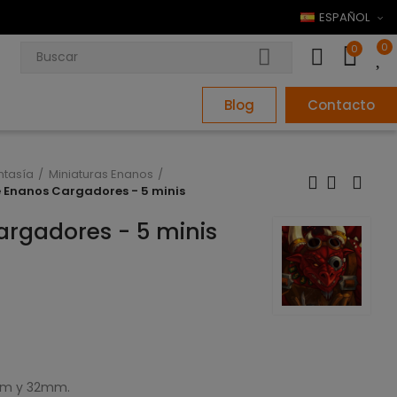
ESPAÑOL
0
0
Blog
Contacto
ntasía
Miniaturas Enanos
e Enanos Cargadores - 5 minis
argadores - 5 minis
8mm y 32mm.