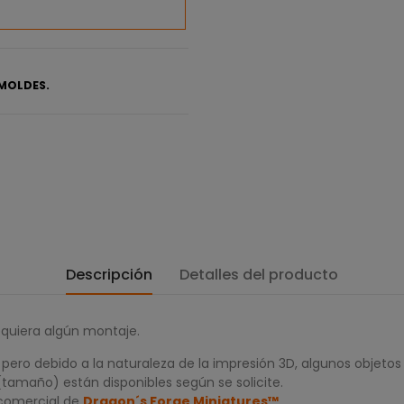
MOLDES.
Descripción
Detalles del producto
equiera algún montaje.
ero debido a la naturaleza de la impresión 3D, algunos objetos
(tamaño) están disponibles según se solicite.
 comercial de
Dragon´s Forge Miniatures™
.