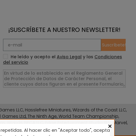
¡SUSCRÍBETE A NUESTRO NEWSLETTER!
Suscríbete!
He leído y acepto el
Aviso Legal
y las
Condiciones
del servicio
ames LLC, Hasslefree Miniatures, Wizards of the Coast LLC,
rd Games Ltd, The Ninth Age, World Team Championship,
gs, Wizkids, NECA LLC, Edge Entertainment Studio SLU, Marvel,
×
repetidas. Al hacer clic en "Aceptar todo", acepta