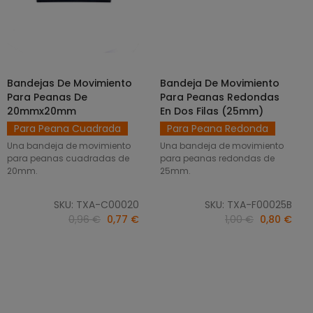
Bandejas De Movimiento
Bandeja De Movimiento
SELECCIONAR OPCIONES
AÑADIR AL CARRITO
Para Peanas De
Para Peanas Redondas
20mmx20mm
En Dos Filas (25mm)
Para Peana Cuadrada
Para Peana Redonda
Una bandeja de movimiento
Una bandeja de movimiento
para peanas cuadradas de
para peanas redondas de
20mm.
25mm.
SKU: TXA-C00020
SKU: TXA-F00025B
0,96 €
0,77 €
1,00 €
0,80 €