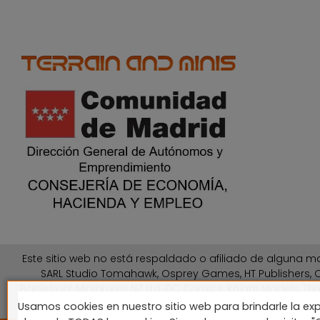
Este sitio web no está respaldado o afiliado de alguna ma
SARL Studio Tomahawk, Osprey Games, HT Publishers, C
Battlefront Miniatures NZ Ltd, DC Comics, Knight Models, Thr
Usamos cookies en nuestro sitio web para brindarle la exp