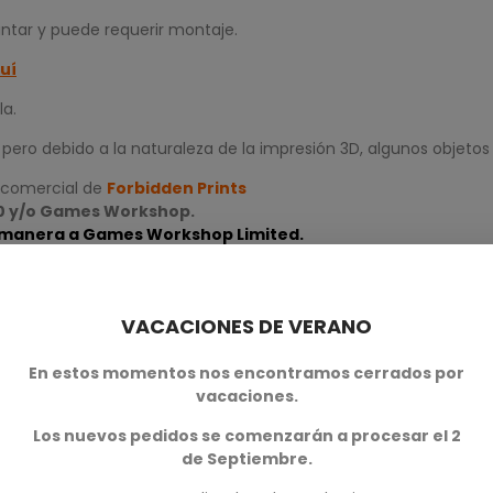
pintar y puede requerir montaje.
uí
la.
ero debido a la naturaleza de la impresión 3D, algunos objetos
 comercial de
Forbidden Prints
00 y/o Games Workshop.
na manera a Games Workshop Limited.
VACACIONES DE VERANO
En estos momentos nos encontramos cerrados por
vacaciones.
Los nuevos pedidos se comenzarán a procesar el 2
de Septiembre.