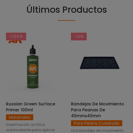
Últimos Productos
-7,50 €
-20%
Russian Green Surface
Bandejas De Movimiento
SELECCIONAR OPCIONES
AÑADIR AL CARRITO
Primer 100ml
Para Peanas De
40mmx40mm
Materiales
Para Peana Cuadrada
Imprimación acrílica
autonivelante para aplicar
Una bandeja de movimiento