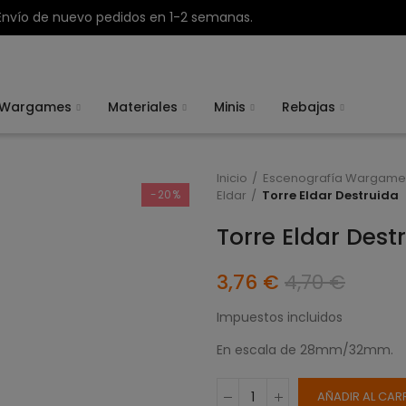
Envío de nuevo pedidos en 1-2 semanas.
Wargames
Materiales
Minis
Rebajas
Inicio
Escenografía Wargame
-20%
Eldar
Torre Eldar Destruida
Torre Eldar Dest
3,76 €
4,70 €
Impuestos incluidos
En escala de 28mm/32mm.
AÑADIR AL CAR