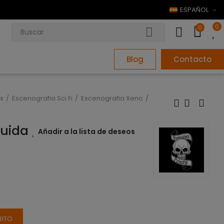
ESPAÑOL
0
0
Blog
Contacto
s
Escenografia Sci Fi
Escenografia Xeno
ruida
Añadir a la lista de deseos
RITO