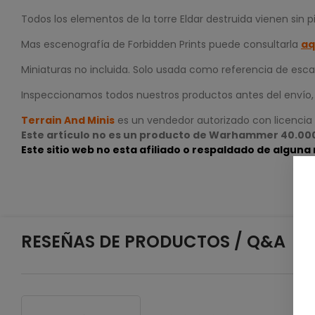
Todos los elementos de la torre Eldar destruida vienen sin 
Mas escenografía de Forbidden Prints puede consultarla
aq
Miniaturas no incluida. Solo usada como referencia de esca
Inspeccionamos todos nuestros productos antes del envío, p
Terrain And Minis
es un vendedor autorizado con licencia
Este artículo no es un producto de Warhammer 40.0
Este sitio web no esta afiliado o respaldado de algu
RESEÑAS DE PRODUCTOS / Q&A