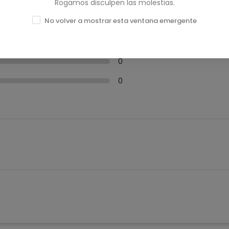
Rogamos disculpen las molestias.
0
No volver a mostrar esta ventana emergente
0
0
0
0