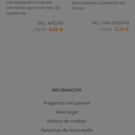
con aerógrafo o a pincel.
para peanas cuadradas de
Formulado para todo tipo de
40mm.
superficies.
SKU: TXA-C00040
SKU: AK11246
0,90 €
0,72 €
7,50 €
0,00 €
INFORMACIÓN
Preguntas frecuentes
Aviso legal
Política de cookies
Derechos de revocación