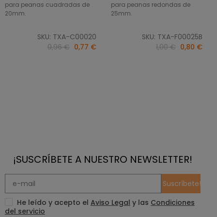
para peanas cuadradas de
para peanas redondas de
20mm.
25mm.
SKU: TXA-C00020
SKU: TXA-F00025B
0,96 €
0,77 €
1,00 €
0,80 €
¡SUSCRÍBETE A NUESTRO NEWSLETTER!
Suscríbete!
He leído y acepto el
Aviso Legal
y las
Condiciones
del servicio