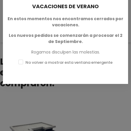
VACACIONES DE VERANO
En estos momentos nos encontramos cerrados por
vacaciones.
No hay reseñas disponibles
Escribe tu reseña
Los nuevos pedidos se comenzarán a procesar el 2
de Septiembre.
Rogamos disculpen las molestias.
Los clientes que adquirieron
No volver a mostrar esta ventana emergente
este producto también
compraron: