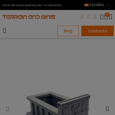
ESPAÑOL
Envío de nuevo pedidos en 1-2 semanas.
0
Blog
Contacto