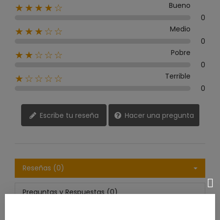
Bueno
★★★★☆
0
Medio
★★★☆☆
0
Pobre
★★☆☆☆
0
Terrible
★☆☆☆☆
0
Escribe tu reseña
Hacer una pregunta
Reseñas (0)
Preguntas y Respuestas (0)
Ordenar por:
Más reciente