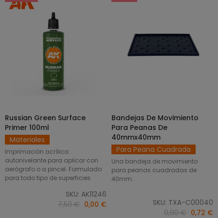
Russian Green Surface
Bandejas De Movimiento
SELECCIONAR OPCIONES
AÑADIR AL CARRITO
Primer 100ml
Para Peanas De
40mmx40mm
Materiales
Para Peana Cuadrada
Imprimación acrílica
autonivelante para aplicar con
Una bandeja de movimiento
aerógrafo o a pincel. Formulado
para peanas cuadradas de
para todo tipo de superficies.
40mm.
SKU: AK11246
SKU: TXA-C00040
7,50 €
0,00 €
0,90 €
0,72 €