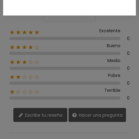
0 Reseña
Excelente
★★★★★
0
Bueno
★★★★☆
0
Medio
★★★☆☆
0
Pobre
★★☆☆☆
0
Terrible
★☆☆☆☆
0
Escribe tu reseña
Hacer una pregunta