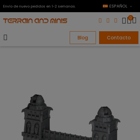
ESPAÑOL
Envío de nuevo pedidos en 1-2 semanas.
0
Blog
Contacto