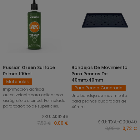
Russian Green Surface
Bandejas De Movimiento
SELECCIONAR OPCIONES
AÑADIR AL CARRITO
Primer 100ml
Para Peanas De
40mmx40mm
Materiales
Para Peana Cuadrada
Imprimación acrílica
autonivelante para aplicar con
Una bandeja de movimiento
aerógrafo o a pincel. Formulado
para peanas cuadradas de
para todo tipo de superficies.
40mm.
SKU: AK11246
SKU: TXA-C00040
7,50 €
0,00 €
0,90 €
0,72 €