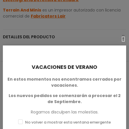
Terrain
And Minis
es un impresor autorizado con licencia
comercial de
Fabricators Lair
DETALLES DEL PRODUCTO
VACACIONES DE VERANO
RESEÑAS DE PRODUCTOS / Q&A
En estos momentos nos encontramos cerrados por
vacaciones.
Los nuevos pedidos se comenzarán a procesar el 2
Calificación media
de Septiembre.
0.0
Rogamos disculpen las molestias.
No volver a mostrar esta ventana emergente