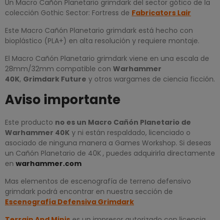
Un Macro Cañón Planetario grimdark del sector gótico de la
colección Gothic Sector: Fortress de
Fabricators Lair
Este Macro Cañón Planetario grimdark está hecho con
bioplástico (PLA+) en alta resolución y requiere montaje.
El Macro Cañón Planetario grimdark viene en una escala de
28mm/32mm compatible con
Warhammer
40K
,
Grimdark Future
y otros wargames de ciencia ficción.
Aviso importante
Este producto
no es un
Macro Cañón Planetario de
Warhammer 40K
y ni están respaldado, licenciado o
asociado de ninguna manera a Games Workshop. Si deseas
un Cañón Planetario de 40K
, puedes adquirirla directamente
en
warhammer.com
Mas elementos de escenografía de terreno defensivo
grimdark podrá encontrar en nuestra sección de
Escenografía Defensiva Grimdark
Terrain
And Minis
es un impresor autorizado con licencia