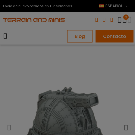
ESPAÑOL
Envío de nuevo pedidos en 1-2 semanas.
0
Blog
Contacto