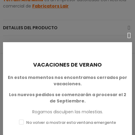
comercial de
Fabricators Lair
DETALLES DEL PRODUCTO
RESEÑAS DE PRODUCTOS / Q&A
VACACIONES DE VERANO
En estos momentos nos encontramos cerrados por
vacaciones.
Los nuevos pedidos se comenzarán a procesar el 2
Calificación media
de Septiembre.
0.0
Rogamos disculpen las molestias.
No volver a mostrar esta ventana emergente