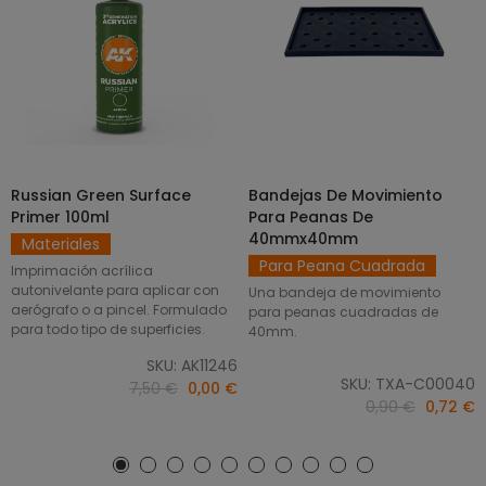
Russian Green Surface
Bandejas De Movimiento
SELECCIONAR OPCIONES
AÑADIR AL CARRITO
Primer 100ml
Para Peanas De
40mmx40mm
Materiales
Para Peana Cuadrada
Imprimación acrílica
autonivelante para aplicar con
Una bandeja de movimiento
aerógrafo o a pincel. Formulado
para peanas cuadradas de
para todo tipo de superficies.
40mm.
SKU: AK11246
SKU: TXA-C00040
7,50 €
0,00 €
0,90 €
0,72 €