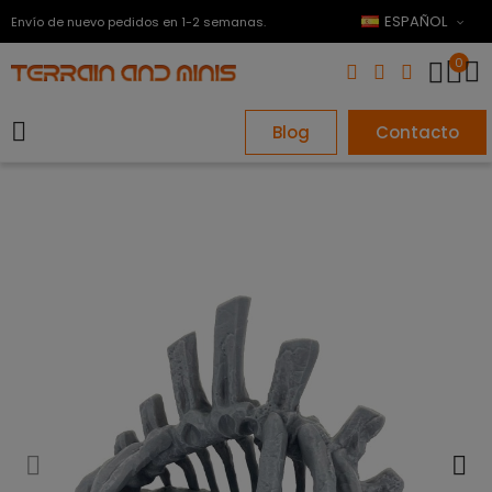
ESPAÑOL
Envío de nuevo pedidos en 1-2 semanas.
0
Blog
Contacto