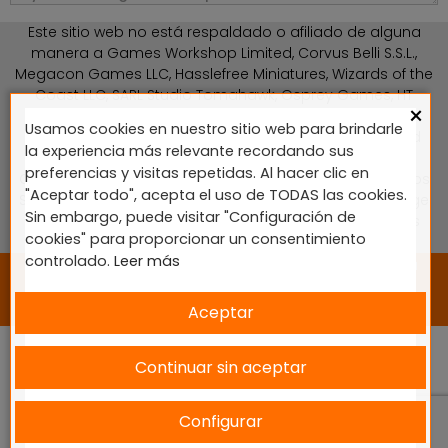
Este sitio web no está respaldado o afiliado de alguna
manera a Games Workshop Limited, Corvus Belli S.S.L.,
Megacon Games LLC, Hasslefree Miniatures, Wizards of the
Coast LLC, SARL Studio Tomahawk, Osprey Games, HT
×
Publishers, CMON Ltd, Oshprey Publishing, Modiphius
Usamos cookies en nuestro sitio web para brindarle
Entertainment, Warlord Games Ltd, The Ninth Age, World
la experiencia más relevante recordando sus
Team Championship, Battlefront Miniatures NZ Ltd, DC
preferencias y visitas repetidas. Al hacer clic en
Comics, Knight Models, Three Stones Productos y Diseños
"Aceptar todo", acepta el uso de TODAS las cookies.
S.L., Paizo Inc, The Lord of the Rings, Wizkids, NECA LLC, Edge
Sin embargo, puede visitar "Configuración de
Entertainment Studio SLU, Marvel, Fantasy Flight Games
cookies" para proporcionar un consentimiento
(FFG), Disney, Lucasfilm Ltd.
controlado.
Leer más
2024 © Diseñado y desarrollado por tu equipo Imedia
Comunicación 🚀
Aceptar
Continuar sin aceptar
Configurar