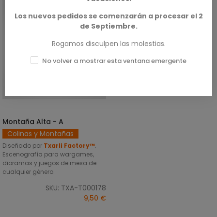
Los nuevos pedidos se comenzarán a procesar el 2
de Septiembre.
Rogamos disculpen las molestias.
No volver a mostrar esta ventana emergente
Montaña Alta - A
SELECCIONAR OPCIONES
Colinas y Montañas
Diseñado por
Txarli Factory™
.
Escenografía para wargames,
dioramas y juegos de mesa de
cualquier género.
SKU: TXA-T000178
9,50 €