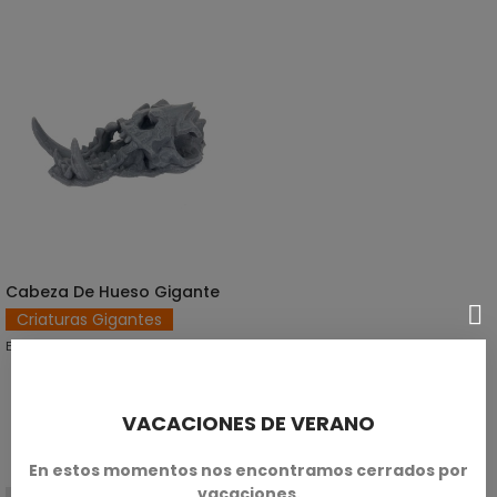
Cabeza De Hueso Gigante
AÑADIR AL CARRITO
Criaturas Gigantes
En escala de 28mm/32mm.
SKU: TXA-T00099
VACACIONES DE VERANO
8,00 €
En estos momentos nos encontramos cerrados por
vacaciones.