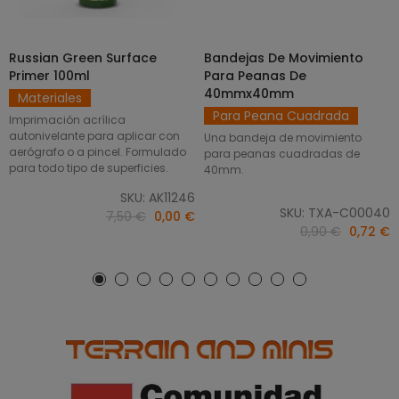
Russian Green Surface
Bandejas De Movimiento
SELECCIONAR OPCIONES
AÑADIR AL CARRITO
Primer 100ml
Para Peanas De
40mmx40mm
Materiales
Para Peana Cuadrada
Imprimación acrílica
autonivelante para aplicar con
Una bandeja de movimiento
aerógrafo o a pincel. Formulado
para peanas cuadradas de
para todo tipo de superficies.
40mm.
SKU: AK11246
SKU: TXA-C00040
7,50 €
0,00 €
0,90 €
0,72 €