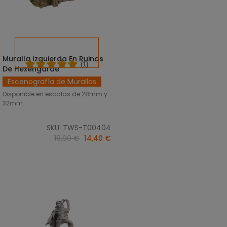
Muralla Izquierda En Ruinas
SELECCIONAR OPCIONES
(1)
De Hexengarde
Escenografía de Murallas
Disponible en escalas de 28mm y
32mm.
SKU: TWS-T00404
18,00 €
14,40 €