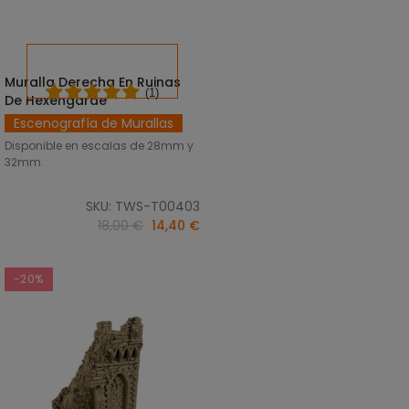
Muralla Derecha En Ruinas
SELECCIONAR OPCIONES
(1)
De Hexengarde
Escenografía de Murallas
Disponible en escalas de 28mm y
32mm.
SKU: TWS-T00403
18,00 €
14,40 €
-20%