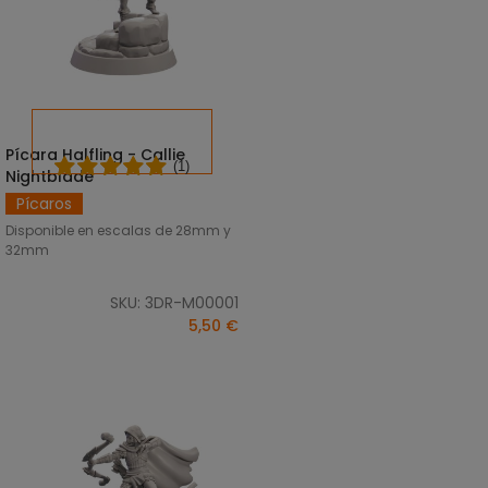
Pícara Halfling - Callie
SELECCIONAR OPCIONES
(1)
Nightblade
Pícaros
Disponible en escalas de 28mm y
32mm
SKU: 3DR-M00001
5,50 €