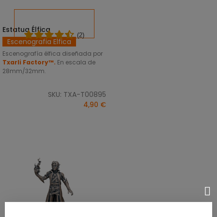
Estatua Élfica
AÑADIR AL CARRITO
(2)
Escenografia Elfica
Escenografía élfica diseñada por
Txarli Factory™.
En escala de
28mm/32mm.
SKU: TXA-T00895
4,90 €