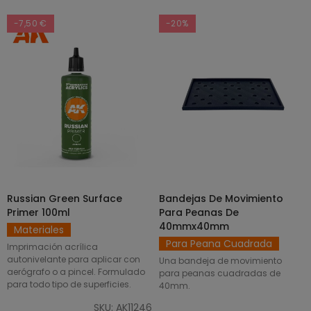
-7,50 €
-20%
Russian Green Surface
Bandejas De Movimiento
SELECCIONAR OPCIONES
AÑADIR AL CARRITO
Primer 100ml
Para Peanas De
40mmx40mm
Materiales
Para Peana Cuadrada
Imprimación acrílica
autonivelante para aplicar con
Una bandeja de movimiento
aerógrafo o a pincel. Formulado
para peanas cuadradas de
para todo tipo de superficies.
40mm.
SKU: AK11246