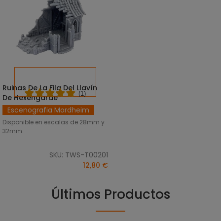
Ruinas De La Fila Del Llavín
SELECCIONAR OPCIONES
(1)
De Hexengarde
Escenografia Mordheim
Disponible en escalas de 28mm y
32mm.
SKU: TWS-T00201
12,80 €
Últimos Productos