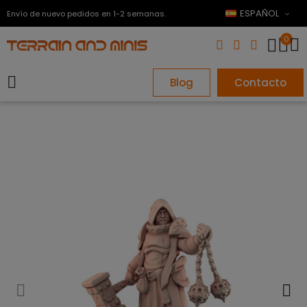
ESPAÑOL
Envío de nuevo pedidos en 1-2 semanas.
0
Blog
Contacto