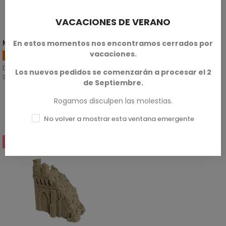
VACACIONES DE VERANO
Mago Elfo
SELECCIONAR OPCIONES
En estos momentos nos encontramos cerrados por
(1)
vacaciones.
Magos
Disponible en escalas de 28mm y
Los nuevos pedidos se comenzarán a procesar el 2
32mm.
de Septiembre.
Rogamos disculpen las molestias.
SKU: TYT-M00005
3,00 €
No volver a mostrar esta ventana emergente
-20%