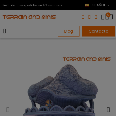
ESPAÑOL
Envío de nuevo pedidos en 1-2 semanas.
0
Blog
Contacto