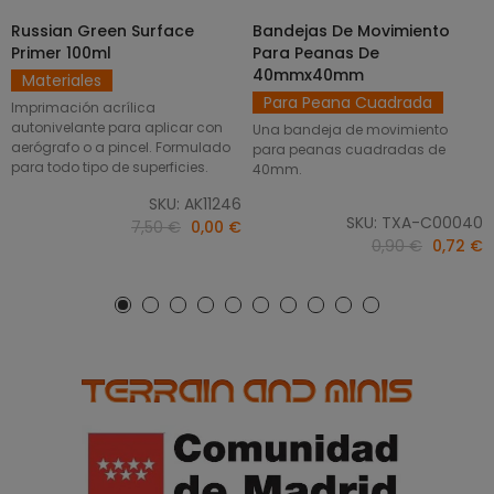
Russian Green Surface
Bandejas De Movimiento
SELECCIONAR OPCIONES
AÑADIR AL CARRITO
Primer 100ml
Para Peanas De
40mmx40mm
Materiales
Para Peana Cuadrada
Imprimación acrílica
autonivelante para aplicar con
Una bandeja de movimiento
aerógrafo o a pincel. Formulado
para peanas cuadradas de
para todo tipo de superficies.
40mm.
SKU: AK11246
SKU: TXA-C00040
7,50 €
0,00 €
0,90 €
0,72 €