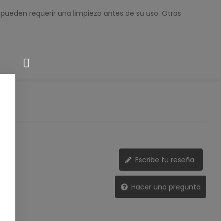
 pueden requerir una limpieza antes de su uso. Otras
Escribe tu reseña
Hacer una pregunta