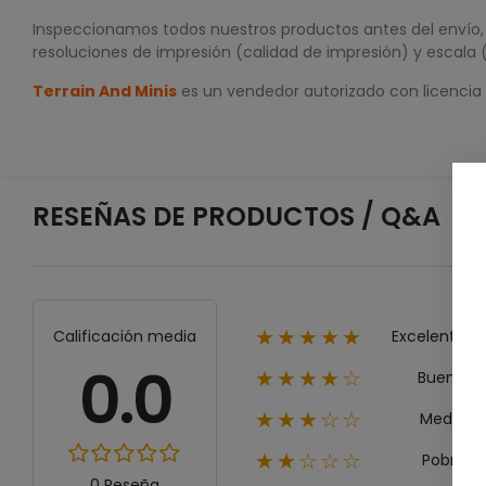
Inspeccionamos todos nuestros productos antes del envío, p
resoluciones de impresión (calidad de impresión) y escala 
Terrain And Minis
es un vendedor autorizado con licencia
RESEÑAS DE PRODUCTOS / Q&A
Excelente
Calificación media
★★★★★
0.0
Bueno
★★★★☆
Medio
★★★☆☆
Pobre
★★☆☆☆
0 Reseña