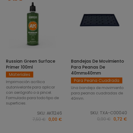
Russian Green Surface
Bandejas De Movimiento
SELECCIONAR OPCIONES
AÑADIR AL CARRITO
Primer 100ml
Para Peanas De
40mmx40mm
Materiales
Para Peana Cuadrada
Imprimación acrílica
autonivelante para aplicar
Una bandeja de movimiento
con aerógrafo o a pincel.
para peanas cuadradas de
Formulado para todo tipo de
40mm.
superficies.
SKU: TXA-C00040
SKU: AK11246
0,90 €
0,72 €
7,50 €
0,00 €