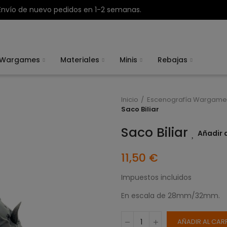
Envío de nuevo pedidos en 1-2 semanas.
Wargames
Materiales
Minis
Rebajas
Inicio
Escenografía Wargame
Saco Biliar
Saco Biliar
Añadir a
11,50 €
Impuestos incluidos
En escala de 28mm/32mm.
AÑADIR AL CAR