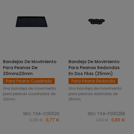
Bandejas De Movimiento
Bandeja De Movimiento
SELECCIONAR OPCIONES
AÑADIR AL CARRITO
Para Peanas De
Para Peanas Redondas
20mmx20mm
En Dos Filas (25mm)
Para Peana Cuadrada
Para Peana Redonda
Una bandeja de movimiento
Una bandeja de movimiento
para peanas cuadradas de
para peanas redondas de
20mm.
25mm.
SKU: TXA-C00020
SKU: TXA-F00025B
0,96 €
0,77 €
1,00 €
0,80 €