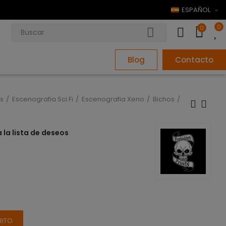
ESPAÑOL
0
0
Blog
Contacto
s
Escenografia Sci Fi
Escenografia Xeno
Bichos
 la lista de deseos
RITO