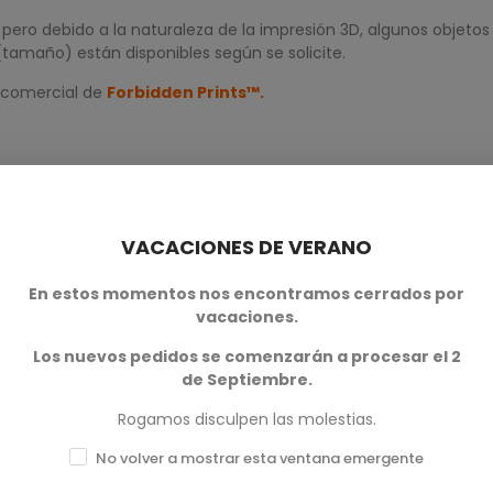
ero debido a la naturaleza de la impresión 3D, algunos objetos
(tamaño) están disponibles según se solicite.
 comercial de
Forbidden Prints™.
VACACIONES DE VERANO
En estos momentos nos encontramos cerrados por
vacaciones.
0
Los nuevos pedidos se comenzarán a procesar el 2
de Septiembre.
0
Rogamos disculpen las molestias.
0
No volver a mostrar esta ventana emergente
0