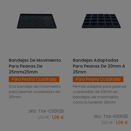
Bandejas De Movimiento
Bandejas Adaptadas
SELECCIONAR OPCIONES
SELECCIONAR OPCIONES
Para Peanas De
Para Peanas De 20mm A
25mmx25mm
25mm
Para Peana Cuadrada
Para Peana Cuadrada
Una bandeja de movimiento
Permite adaptar para peanas
para peanas cuadradas de
cuadradas de 2Omm en
25mm.
bandejas de movimiento
como si tuvieran 25mm.
SKU: TXA-C00025
SKU: TXA-E00025
1,32 €
1,06 €
1,32 €
1,06 €