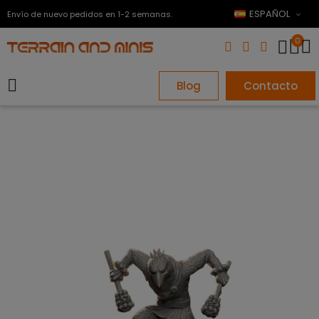
ESPAÑOL
Envío de nuevo pedidos en 1-2 semanas.
0
Blog
Contacto