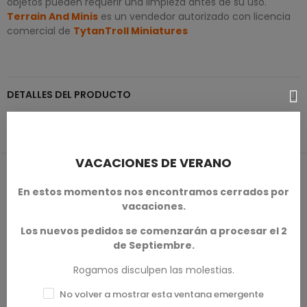
objetos pueden requerir una limpieza antes de su uso.
Terrain And Minis
es un vendedor autorizado con licencia
comercial de
TytanTroll Miniatures
DETALLES DEL PRODUCTO
VACACIONES DE VERANO
RESEÑAS DE PRODUCTOS / Q&A
En estos momentos nos encontramos cerrados por
vacaciones.
Los nuevos pedidos se comenzarán a procesar el 2
de Septiembre.
Calificación media
0.0
Rogamos disculpen las molestias.
No volver a mostrar esta ventana emergente