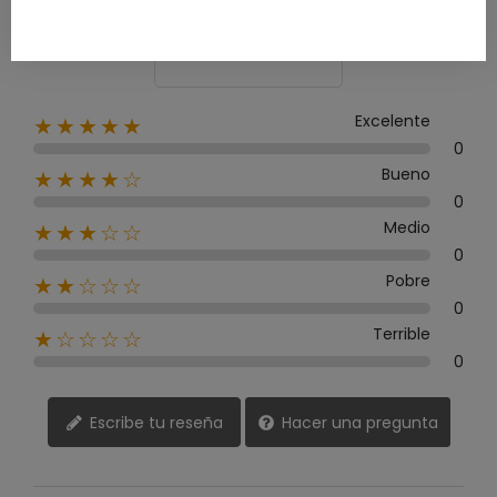
0 Reseña
Excelente
★★★★★
0
Bueno
★★★★☆
0
Medio
★★★☆☆
0
Pobre
★★☆☆☆
0
Terrible
★☆☆☆☆
0
Escribe tu reseña
Hacer una pregunta