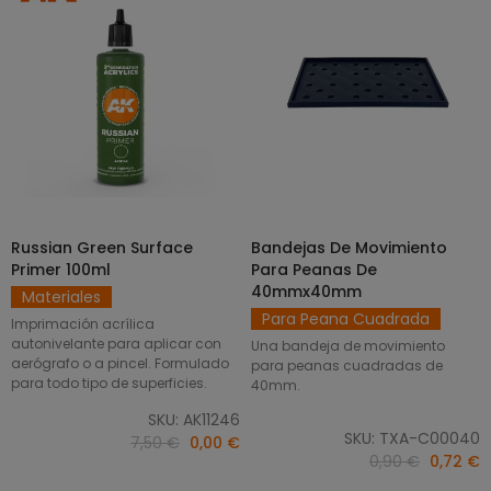
Russian Green Surface
Bandejas De Movimiento
SELECCIONAR OPCIONES
AÑADIR AL CARRITO
Primer 100ml
Para Peanas De
40mmx40mm
Materiales
Para Peana Cuadrada
Imprimación acrílica
autonivelante para aplicar con
Una bandeja de movimiento
aerógrafo o a pincel. Formulado
para peanas cuadradas de
para todo tipo de superficies.
40mm.
SKU: AK11246
SKU: TXA-C00040
7,50 €
0,00 €
0,90 €
0,72 €