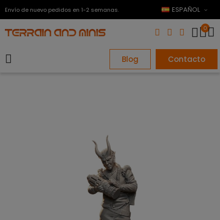
ESPAÑOL
Envío de nuevo pedidos en 1-2 semanas.
0
Blog
Contacto