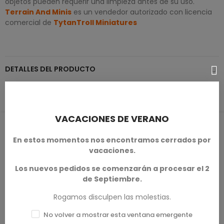
objetos pueden requerir una limpieza antes de su uso.
Terrain And Minis
es un vendedor autorizado con licencia
comercial de
TytanTroll Miniatures
DETALLES DEL PRODUCTO
VACACIONES DE VERANO
RESEÑAS DE PRODUCTOS / Q&A
En estos momentos nos encontramos cerrados por
vacaciones.
Los nuevos pedidos se comenzarán a procesar el 2
de Septiembre.
Calificación media
0.0
Rogamos disculpen las molestias.
No volver a mostrar esta ventana emergente