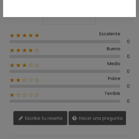
0 Reseña
Excelente
★★★★★
0
Bueno
★★★★☆
0
Medio
★★★☆☆
0
Pobre
★★☆☆☆
0
Terrible
★☆☆☆☆
0
Escribe tu reseña
Hacer una pregunta