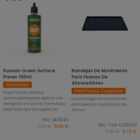
Russian Green Surface
Bandejas De Movimiento
SELECCIONAR OPCIONES
AÑADIR AL CARRITO
Primer 100ml
Para Peanas De
40mmx40mm
Materiales
Para Peana Cuadrada
Imprimación acrílica
autonivelante para aplicar con
Una bandeja de movimiento
aerógrafo o a pincel. Formulado
para peanas cuadradas de
para todo tipo de superficies.
40mm.
SKU: AK11246
SKU: TXA-C00040
7,50 €
0,00 €
0,90 €
0,72 €