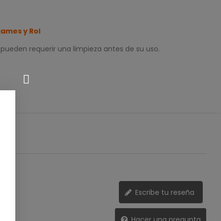
ames y Rol
 pueden requerir una limpieza antes de su uso.
Escribe tu reseña
Hacer una pregunta