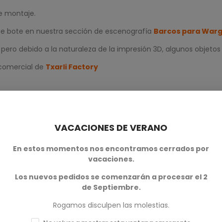
re montaje.
ste bote en nuestra sección de escenografía
Barcos para Warg
ero debido a la naturaleza de la impresión 3D, algunos objetos
 comercial de
Txarli Factory
VACACIONES DE VERANO
En estos momentos nos encontramos cerrados por
vacaciones.
Los nuevos pedidos se comenzarán a procesar el 2
0
de Septiembre.
0
Rogamos disculpen las molestias.