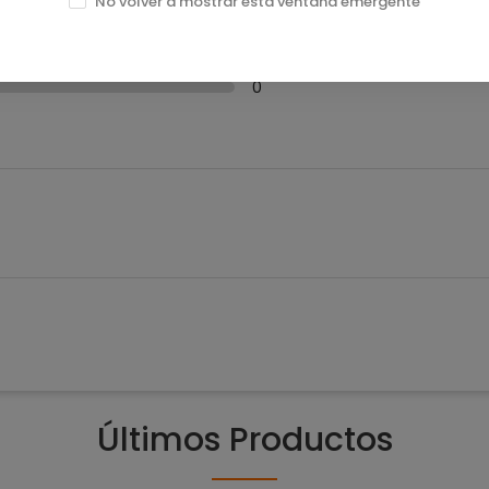
No volver a mostrar esta ventana emergente
0
0
0
Últimos Productos