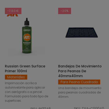
-7,50 €
-20%
Russian Green Surface
Bandejas De Movimiento
SELECCIONAR OPCIONES
AÑADIR AL CARRITO
Primer 100ml
Para Peanas De
40mmx40mm
Materiales
Para Peana Cuadrada
Imprimación acrílica
autonivelante para aplicar
Una bandeja de movimiento
con aerógrafo o a pincel.
para peanas cuadradas de
Formulado para todo tipo de
40mm.
superficies.
SKU: TXA-C00040
SKU: AK11246