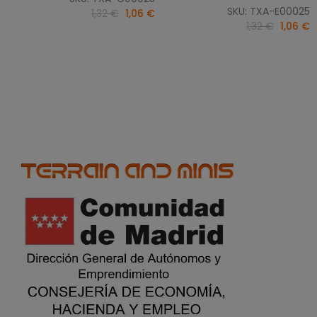
SKU: TXA-E00025
1,32 €
1,06 €
1,32 €
1,06 €