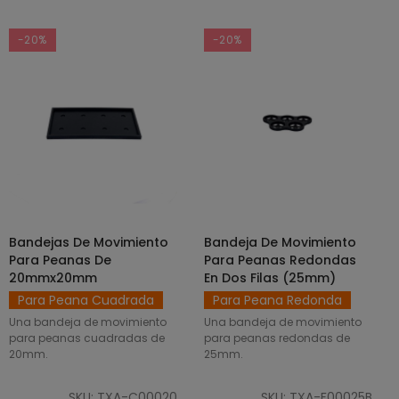
-20%
-20%
Bandejas De Movimiento
Bandeja De Movimiento
SELECCIONAR OPCIONES
AÑADIR AL CARRITO
Para Peanas De
Para Peanas Redondas
20mmx20mm
En Dos Filas (25mm)
Para Peana Cuadrada
Para Peana Redonda
Una bandeja de movimiento
Una bandeja de movimiento
para peanas cuadradas de
para peanas redondas de
20mm.
25mm.
SKU: TXA-C00020
SKU: TXA-F00025B