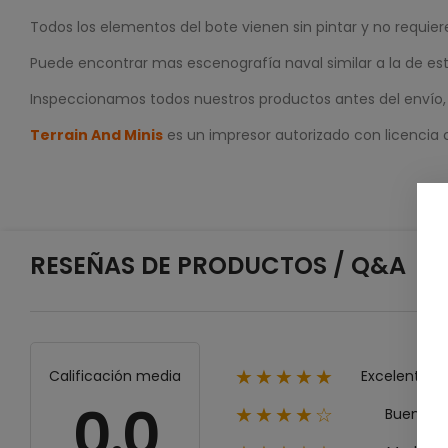
Todos los elementos del bote vienen sin pintar y no requie
Puede encontrar mas escenografía naval similar a la de e
Inspeccionamos todos nuestros productos antes del envío, p
Terrain And Minis
es un impresor autorizado con licencia
RESEÑAS DE PRODUCTOS / Q&A
Excelente
Calificación media
★★★★★
0.0
Bueno
★★★★☆