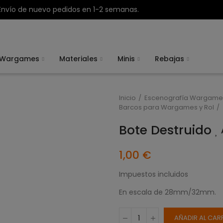
Envío de nuevo pedidos en 1-2 semanas.
Wargames
Materiales
Minis
Rebajas
Inicio
Escenografía Wargame
Barcos para Wargames y Rol
Bote Destruido
1,00 €
Impuestos incluidos
En escala de 28mm/32mm.
AÑADIR AL CAR