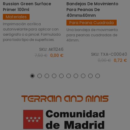
Russian Green Surface
Bandejas De Movimiento
SELECCIONAR OPCIONES
AÑADIR AL CARRITO
Primer 100ml
Para Peanas De
40mmx40mm
Materiales
Para Peana Cuadrada
Imprimación acrílica
autonivelante para aplicar con
Una bandeja de movimiento
aerógrafo o a pincel. Formulado
para peanas cuadradas de
para todo tipo de superficies.
40mm.
SKU: AK11246
SKU: TXA-C00040
7,50 €
0,00 €
0,90 €
0,72 €