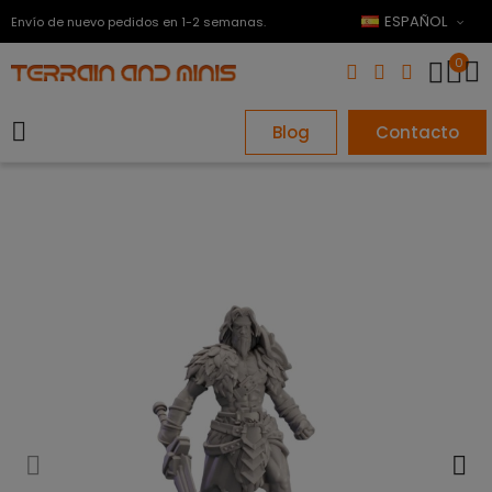
ESPAÑOL
Envío de nuevo pedidos en 1-2 semanas.
0
Blog
Contacto