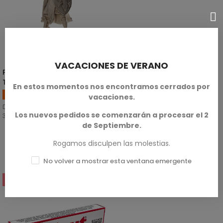
VACACIONES DE VERANO
Paladín Dragonborn -
SELECCIONAR OPCIONES
Tanshanae
En estos momentos nos encontramos cerrados por
Paladines
vacaciones.
Disponible en escalas de 28mm y
Los nuevos pedidos se comenzarán a procesar el 2
32mm
de Septiembre.
SKU: TPG-M00005
Rogamos disculpen las molestias.
3,00 €
No volver a mostrar esta ventana emergente
-20%