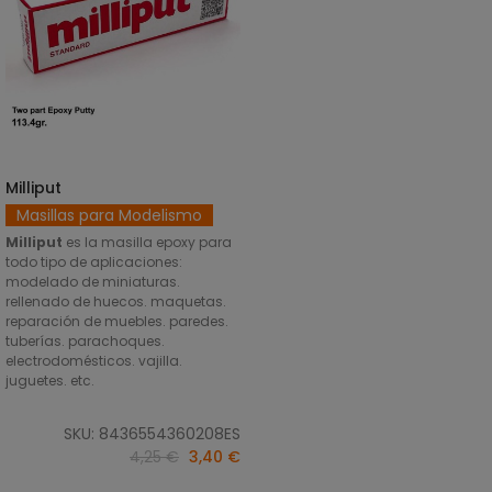
Milliput
AÑADIR AL CARRITO
Masillas para Modelismo
Milliput
es la masilla epoxy para
todo tipo de aplicaciones:
modelado de miniaturas.
rellenado de huecos. maquetas.
reparación de muebles. paredes.
tuberías. parachoques.
electrodomésticos. vajilla.
juguetes. etc.
SKU: 8436554360208ES
4,25 €
3,40 €