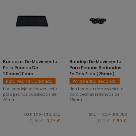
Bandejas De Movimiento
Bandeja De Movimiento
SELECCIONAR OPCIONES
AÑADIR AL CARRITO
Para Peanas De
Para Peanas Redondas
20mmx20mm
En Dos Filas (25mm)
Para Peana Cuadrada
Para Peana Redonda
Una bandeja de movimiento
Una bandeja de movimiento
para peanas cuadradas de
para peanas redondas de
20mm.
25mm.
SKU: TXA-C00020
SKU: TXA-F00025B
0,96 €
0,77 €
1,00 €
0,80 €