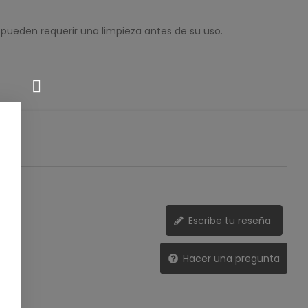
 pueden requerir una limpieza antes de su uso.
Escribe tu reseña
Hacer una pregunta