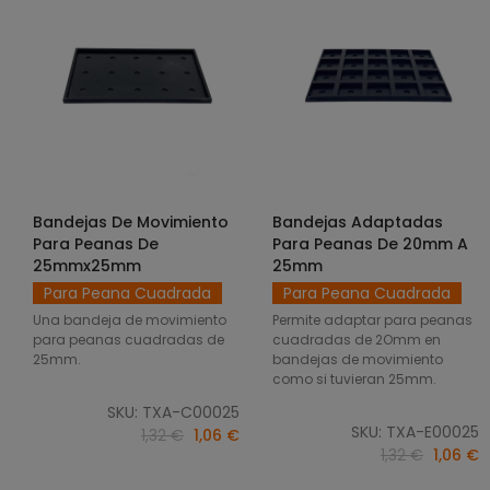
Bandejas De Movimiento
Bandejas Adaptadas
SELECCIONAR OPCIONES
SELECCIONAR OPCIONES
Para Peanas De
Para Peanas De 20mm A
25mmx25mm
25mm
Para Peana Cuadrada
Para Peana Cuadrada
Una bandeja de movimiento
Permite adaptar para peanas
para peanas cuadradas de
cuadradas de 2Omm en
25mm.
bandejas de movimiento
como si tuvieran 25mm.
SKU: TXA-C00025
SKU: TXA-E00025
1,32 €
1,06 €
1,32 €
1,06 €