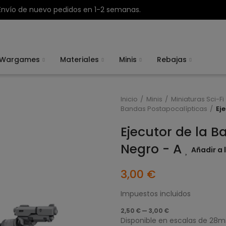
Envío de nuevo pedidos en 1-2 semanas.
Wargames
Materiales
Minis
Rebajas
Inicio
Minis
Miniaturas Sci-Fi
Bandas Postapocalípticas
Ej
Ejecutor de la 
Negro - A
Añadir a 
3,00 €
Impuestos incluidos
2,50 € — 3,00 €
Disponible en escalas de 2