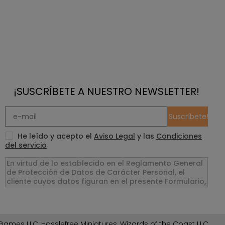
¡SUSCRÍBETE A NUESTRO NEWSLETTER!
Suscríbete!
He leído y acepto el
Aviso Legal
y las
Condiciones
del servicio
ames LLC, Hasslefree Miniatures, Wizards of the Coast LLC,