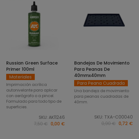
Russian Green Surface
Bandejas De Movimiento
SELECCIONAR OPCIONES
AÑADIR AL CARRITO
Primer 100ml
Para Peanas De
40mmx40mm
Materiales
Para Peana Cuadrada
Imprimación acrílica
autonivelante para aplicar
Una bandeja de movimiento
con aerógrafo o a pincel.
para peanas cuadradas de
Formulado para todo tipo de
40mm.
superficies.
SKU: TXA-C00040
SKU: AK11246
0,90 €
0,72 €
7,50 €
0,00 €