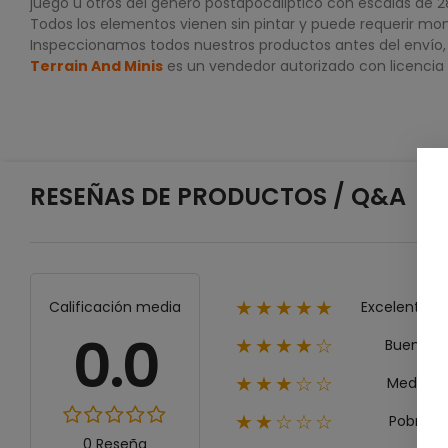
juego u otros del género postapocaliptico con escalas 
Todos los elementos vienen sin pintar y puede requerir mon
Inspeccionamos todos nuestros productos antes del envío, p
Terrain And Minis
es un vendedor autorizado con licencia
RESEÑAS DE PRODUCTOS / Q&A
Excelente
Calificación media
★★★★★
0.0
Bueno
★★★★☆
Medio
★★★☆☆
Pobre
★★☆☆☆
0 Reseña