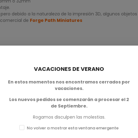
de 28mm o 32mm
taje.
ero debido a la naturaleza de la impresión 3D, algunos objetos
 comercial de
Forge Path Miniatures
VACACIONES DE VERANO
En estos momentos nos encontramos cerrados por
vacaciones.
0
Los nuevos pedidos se comenzarán a procesar el 2
de Septiembre.
0
Rogamos disculpen las molestias.
0
No volver a mostrar esta ventana emergente
0