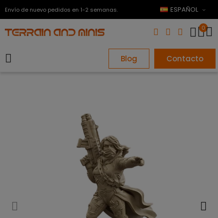
ESPAÑOL
Envío de nuevo pedidos en 1-2 semanas.
0
Blog
Contacto