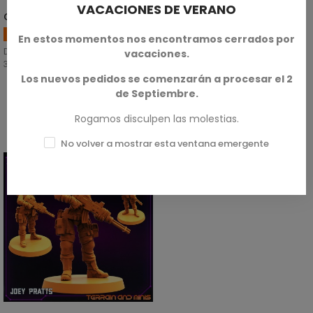
VACACIONES DE VERANO
Ciber Santa
SELECCIONAR OPCIONES
Miniaturas de Navidad
En estos momentos nos encontramos cerrados por
Disponible en escalas de 28mm y
vacaciones.
32mm.
Los nuevos pedidos se comenzarán a procesar el 2
de Septiembre.
SKU: PAP-221201
3,00 €
Rogamos disculpen las molestias.
No volver a mostrar esta ventana emergente