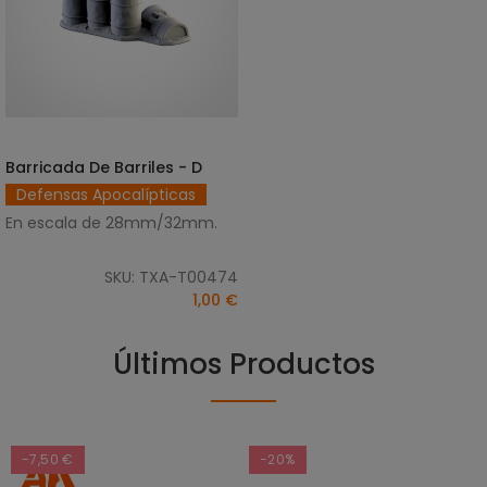
Barricada De Barriles - D
AÑADIR AL CARRITO
Defensas Apocalípticas
En escala de 28mm/32mm.
SKU: TXA-T00474
1,00 €
Últimos Productos
-7,50 €
-20%