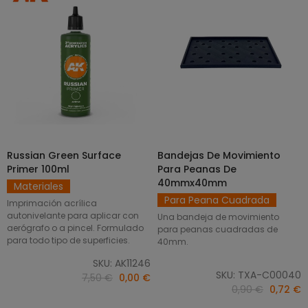
Russian Green Surface
Bandejas De Movimiento
SELECCIONAR OPCIONES
AÑADIR AL CARRITO
Primer 100ml
Para Peanas De
40mmx40mm
Materiales
Para Peana Cuadrada
Imprimación acrílica
autonivelante para aplicar con
Una bandeja de movimiento
aerógrafo o a pincel. Formulado
para peanas cuadradas de
para todo tipo de superficies.
40mm.
SKU: AK11246
SKU: TXA-C00040
7,50 €
0,00 €
0,90 €
0,72 €