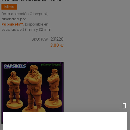
Minis
De la colección Ciberpunk,
diseñada por
Papsikels™
.
Disponible en
escalas de 28 mm y 32 mm.
SKU: PAP-231220
3,00 €