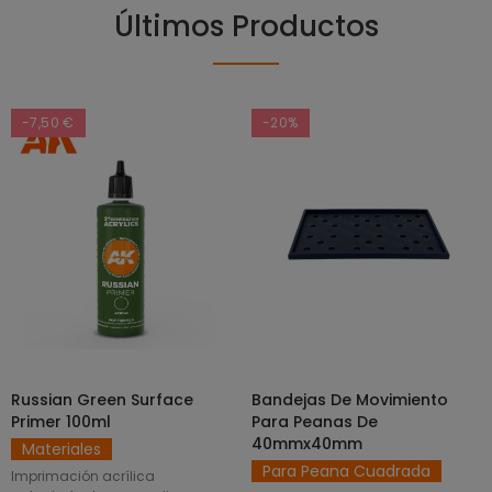
Últimos Productos
-7,50 €
-20%
Russian Green Surface
Bandejas De Movimiento
SELECCIONAR OPCIONES
AÑADIR AL CARRITO
Primer 100ml
Para Peanas De
40mmx40mm
Materiales
Para Peana Cuadrada
Imprimación acrílica