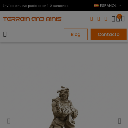
ESPAÑOL
Envío de nuevo pedidos en 1-2 semanas.
0
Blog
Contacto