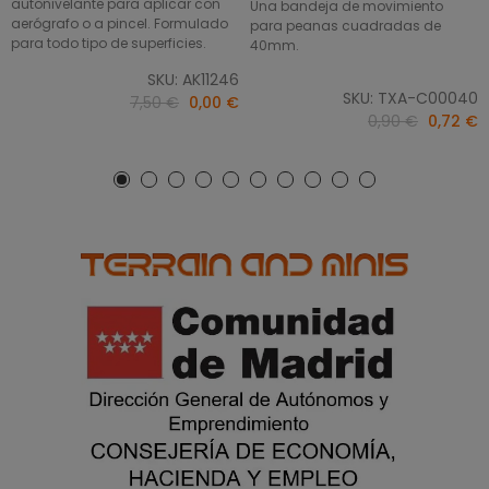
autonivelante para aplicar con
Una bandeja de movimiento
aerógrafo o a pincel. Formulado
para peanas cuadradas de
para todo tipo de superficies.
40mm.
SKU: AK11246
SKU: TXA-C00040
7,50 €
0,00 €
0,90 €
0,72 €