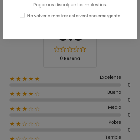
Rogamos disculpen las molestias.
Calificación media
No volver a mostrar esta ventana emergente
0.0
0 Reseña
Excelente
★★★★★
0
Bueno
★★★★☆
0
Medio
★★★☆☆
0
Pobre
★★☆☆☆
0
Terrible
★☆☆☆☆