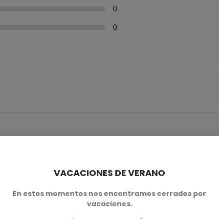
0
0
VACACIONES DE VERANO
n este producto también comp
En estos momentos nos encontramos cerrados por
vacaciones.