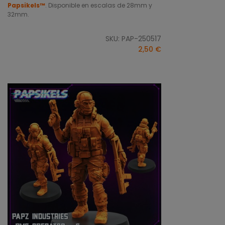
Papsikels™
. Disponible en escalas de 28mm y
32mm.
SKU: PAP-250517
2,50 €