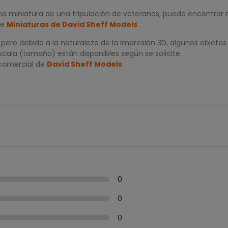
na miniatura de una tripulación de veteranos, puede encontrar
de
Miniaturas de David Sheff Models
ero debido a la naturaleza de la impresión 3D, algunos objetos
scala (tamaño) están disponibles según se solicite.
 comercial de
David Sheff Models
0
0
0