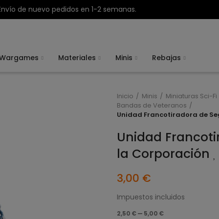
Envío de nuevo pedidos en 1-2 semanas.
Wargames
Materiales
Minis
Rebajas
Inicio
Minis
Miniaturas Sci-Fi
Bandas de Veteranos
Unidad Francotiradora de Se
Unidad Francoti
la Corporación
3,00 €
Impuestos incluidos
2,50 € — 5,00 €