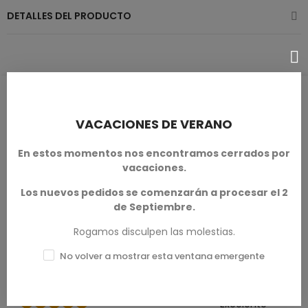
DETALLES DEL PRODUCTO
RESEÑAS DE PRODUCTOS / Q&A
VACACIONES DE VERANO
En estos momentos nos encontramos cerrados por
vacaciones.
Calificación media
0.0
Los nuevos pedidos se comenzarán a procesar el 2
de Septiembre.
Rogamos disculpen las molestias.
No volver a mostrar esta ventana emergente
0 Reseña
Excelente
★★★★★