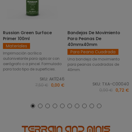
Russian Green Surface
Bandejas De Movimiento
SELECCIONAR OPCIONES
AÑADIR AL CARRITO
Primer 100ml
Para Peanas De
40mmx40mm
Materiales
Para Peana Cuadrada
Imprimación acrílica
autonivelante para aplicar con
Una bandeja de movimiento
aerógrafo o a pincel. Formulado
para peanas cuadradas de
para todo tipo de superficies.
40mm.
SKU: AK11246
SKU: TXA-C00040
7,50 €
0,00 €
0,90 €
0,72 €