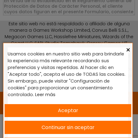
Este sitio web no está respaldado o afiliado de alguna
manera a Games Workshop Limited, Corvus Belli S.S.L.,
Megacon Games LLC, Hasslefree Miniatures, Wizards of the
Coast LLC, SARL Studio Tomahawk, Osprey Games, HT
×
Publishers, CMON Ltd, Oshprey Publishing, Modiphius
Usamos cookies en nuestro sitio web para brindarle
Entertainment, Warlord Games Ltd, The Ninth Age, World
la experiencia más relevante recordando sus
Team Championship, Battlefront Miniatures NZ Ltd, DC
preferencias y visitas repetidas. Al hacer clic en
Comics, Knight Models, Three Stones Productos y Diseños
"Aceptar todo", acepta el uso de TODAS las cookies.
S.L., Paizo Inc, The Lord of the Rings, Wizkids, NECA LLC, Edge
Sin embargo, puede visitar "Configuración de
Entertainment Studio SLU, Marvel, Fantasy Flight Games
cookies" para proporcionar un consentimiento
(FFG), Disney, Lucasfilm Ltd.
controlado.
Leer más
2024 © Diseñado y desarrollado por tu equipo Imedia
Comunicación 🚀
Aceptar
Continuar sin aceptar