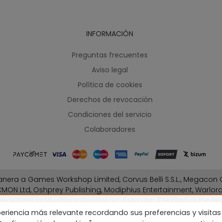
INFORMACIÓN
Preguntas frecuentes
Aviso legal
Política de cookies
Derechos de revocación
Condiciones del servicio
Colaboradores
nera a Games Workshop Limited, Corvus Belli S.S.L., Megacon G
MON Ltd, Oshprey Publishing, Modiphius Entertainment, Warlo
ee Stones Productos y Diseños S.L., Paizo Inc, The Lord of the Rin
Fantasy Flight Games (FFG), Disney, Lucasfilm Ltd.
eriencia más relevante recordando sus preferencias y visitas 