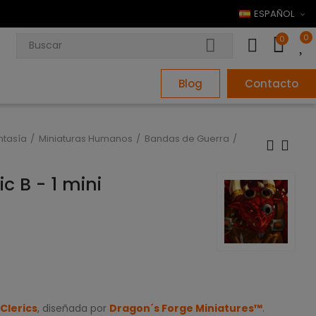
ESPAÑOL
0
0
Blog
Contacto
ntasía
Miniaturas Humanos
Bandas de Guerra
c B - 1 mini
Clerics
, diseñada por
Dragon´s Forge Miniatures™
.