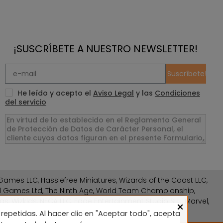
¡SUSCRÍBETE A NUESTRO NEWSLETTER!
Suscríbete!
He leído y acepto el
Aviso Legal
y las
Condiciones
del servicio
ames LLC, Hasslefree Miniatures, Wizards of the Coast LLC,
rd Games Ltd, The Ninth Age, World Team Championship,
gs, Wizkids, NECA LLC, Edge Entertainment Studio SLU, Marvel,
×
repetidas. Al hacer clic en "Aceptar todo", acepta