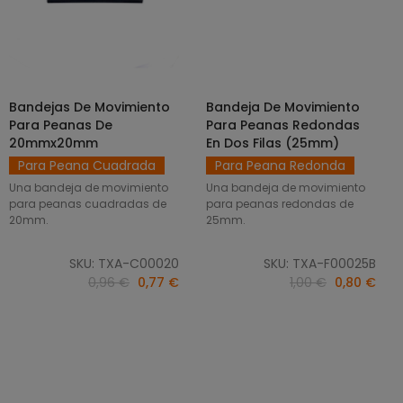
Bandejas De Movimiento
Bandeja De Movimiento
SELECCIONAR OPCIONES
AÑADIR AL CARRITO
Para Peanas De
Para Peanas Redondas
20mmx20mm
En Dos Filas (25mm)
Para Peana Cuadrada
Para Peana Redonda
Una bandeja de movimiento
Una bandeja de movimiento
para peanas cuadradas de
para peanas redondas de
20mm.
25mm.
SKU: TXA-C00020
SKU: TXA-F00025B
0,96 €
0,77 €
1,00 €
0,80 €