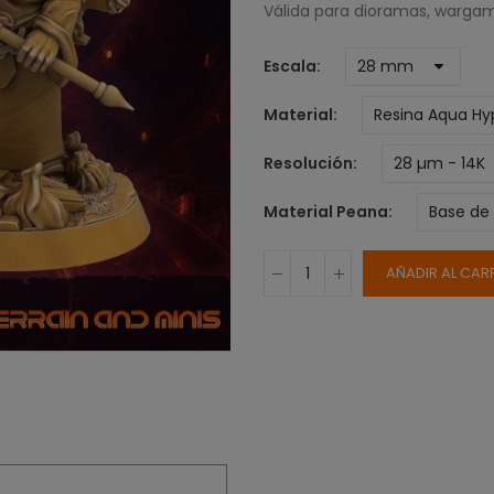
Válida para dioramas, wargame
Escala
Material
Resolución
Material Peana
AÑADIR AL CAR