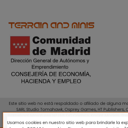
Este sitio web no está respaldado o afiliado de alguna ma
SARL Studio Tomahawk, Osprey Games, HT Publishers, C
Battlefront Miniatures NZ Ltd, DC Comics, Knight Models, Thr
Usamos cookies en nuestro sitio web para brindarle la exp