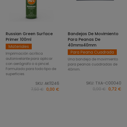
Russian Green Surface
Bandejas De Movimiento
SELECCIONAR OPCIONES
AÑADIR AL CARRITO
Primer 100ml
Para Peanas De
40mmx40mm
Materiales
Para Peana Cuadrada
Imprimación acrílica
autonivelante para aplicar
Una bandeja de movimiento
con aerógrafo o a pincel.
para peanas cuadradas de
Formulado para todo tipo de
40mm.
superficies.
SKU: TXA-C00040
SKU: AK11246
0,90 €
0,72 €
7,50 €
0,00 €