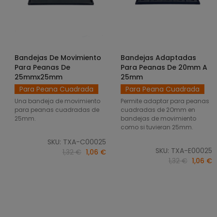
Bandejas De Movimiento
Bandejas Adaptadas
SELECCIONAR OPCIONES
SELECCIONAR OPCIONES
Para Peanas De
Para Peanas De 20mm A
25mmx25mm
25mm
Para Peana Cuadrada
Para Peana Cuadrada
Una bandeja de movimiento
Permite adaptar para peanas
para peanas cuadradas de
cuadradas de 2Omm en
25mm.
bandejas de movimiento
como si tuvieran 25mm.
SKU: TXA-C00025
SKU: TXA-E00025
1,32 €
1,06 €
1,32 €
1,06 €