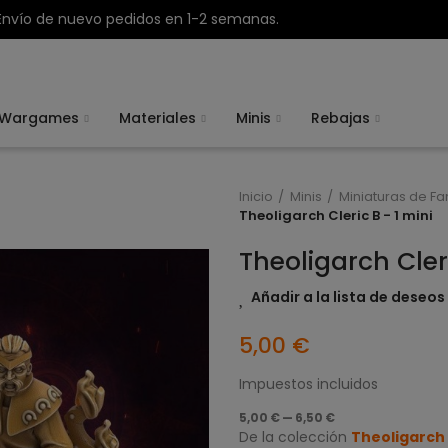
Envío de nuevo pedidos en 1-2 semanas.
Wargames
Materiales
Minis
Rebajas
Inicio
Minis
Miniaturas de Fa
Theoligarch Cleric B - 1 mini
Theoligarch Cleri
Añadir a la lista de deseos
5,00 €
Impuestos incluidos
5,00 € — 6,50 €
De la colección
Theoligarch 