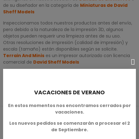
de su diseñador en la categoría de
Miniaturas de David
Sheff Models
Inspeccionamos todos nuestros productos antes del envío,
pero debido a la naturaleza de la impresión 3D, algunos
objetos pueden requerir una limpieza antes de su uso.
Otras resoluciones de impresión (calidad de impresión) y
escala (tamaño) están disponibles según se solicite.
Terrain And Minis
es un impresor autorizado con licencia
comercial de
David Sheff Models
DETALLES DEL PRODUCTO
VACACIONES DE VERANO
En estos momentos nos encontramos cerrados por
vacaciones.
RESEÑAS DE PRODUCTOS / Q&A
Los nuevos pedidos se comenzarán a procesar el 2
de Septiembre.