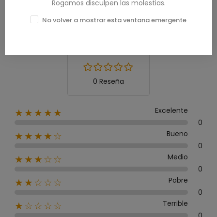
Rogamos disculpen las molestias.
Calificación media
No volver a mostrar esta ventana emergente
0.0
0 Reseña
Excelente
★★★★★
0
Bueno
★★★★☆
0
Medio
★★★☆☆
0
Pobre
★★☆☆☆
0
Terrible
★☆☆☆☆
0