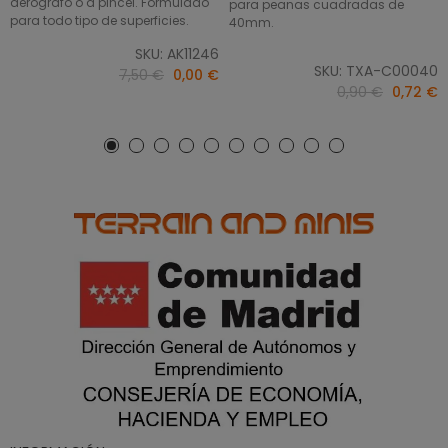
aerógrafo o a pincel. Formulado
para peanas cuadradas de
para todo tipo de superficies.
40mm.
SKU: AK11246
SKU: TXA-C00040
7,50 €
0,00 €
0,90 €
0,72 €