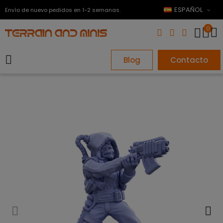
ESPAÑOL
Envío de nuevo pedidos en 1-2 semanas.
0
Blog
Contacto