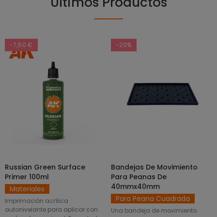
Últimos Productos
-7,50 €
-20%
Russian Green Surface
Bandejas De Movimiento
SELECCIONAR OPCIONES
AÑADIR AL CARRITO
Primer 100ml
Para Peanas De
40mmx40mm
Materiales
Para Peana Cuadrada
Imprimación acrílica
autonivelante para aplicar con
Una bandeja de movimiento