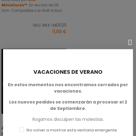
Miniatures™
.
En escala de 28
mm. Compatible con Bolt Action.
SKU: RKX-M00311
11,00 €
VACACIONES DE VERANO
En estos momentos nos encontramos cerrados por
vacaciones.
Los nuevos pedidos se comenzarán a procesar el 2
de Septiembre.
Rogamos disculpen las molestias.
Americanos - Escuadrón De
AÑADIR AL CARRITO
No volver a mostrar esta ventana emergente
Infantería (finales De La