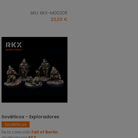
SKU: RKX-M00206
20,00 €
Soviéticos - Exploradores
AÑADIR AL CARRITO
Soviéticos
De la colección
Fall of Berlin
,
diseñada por
RKX