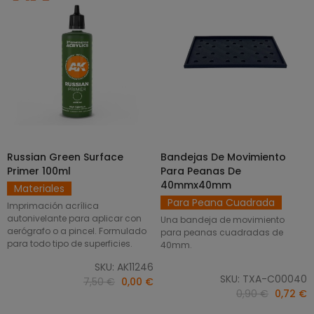
Russian Green Surface
Bandejas De Movimiento
SELECCIONAR OPCIONES
AÑADIR AL CARRITO
Primer 100ml
Para Peanas De
40mmx40mm
Materiales
Para Peana Cuadrada
Imprimación acrílica
autonivelante para aplicar con
Una bandeja de movimiento
aerógrafo o a pincel. Formulado
para peanas cuadradas de
para todo tipo de superficies.
40mm.
SKU: AK11246
SKU: TXA-C00040
7,50 €
0,00 €
0,90 €
0,72 €