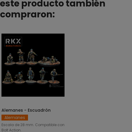
este producto también
compraron:
Alemanes - Escuadrón
AÑADIR AL CARRITO
Alemanes
Escala de 28 mm. Compatible con
Bolt Action.