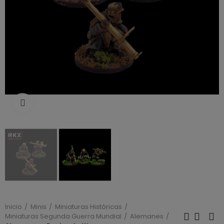
Click to enlarge
Inicio
Minis
Miniaturas Históricas
Miniaturas Segunda Guerra Mundial
Alemanes