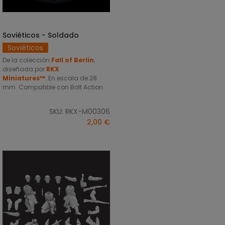
Soviéticos - Soldado
AÑADIR AL CARRITO
Soviéticos
De la colección
Fall of Berlin
,
diseñada por
RKX
Miniatures™
.
En escala de 28
mm. Compatible con Bolt Action.
SKU: RKX-M00306
2,00 €