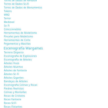
Torres de Dados de Fantasía
Torres de Dados Sci-Fi
Torres de Dados de Monumentos
Tokens
WW2
Terror
Medieval
Sci Fi
Coleccionables
Herramientas de Modelismo
Pinceles para Modelismo
Herramientas de Corte
Pegamentos y Masillas
Escenografía Wargames
Terreno Disperso
Escenografia de Explosiones
Escenografía de Árboles
Árboles Vivos
Árboles Muertos
Árboles de Fantasía
Árboles Sci Fi
Árboles Gigantes
Bandejas de Árboles
Escenografia Colinas y Rocas
Piedras Realistas
Colinas y Montañas
Rocas de Cristales
Rocas Fantasia
Rocas SciFi
Rocas Flotantes