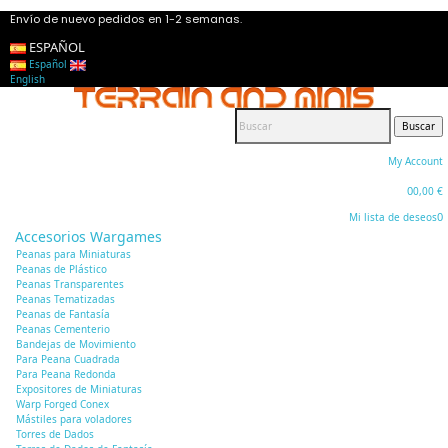
Envío de nuevo pedidos en 1-2 semanas.
ESPAÑOL
Español
English
Buscar
My Account
0
0,00 €
0
Mi lista de deseos
Accesorios Wargames
Peanas para Miniaturas
Peanas de Plástico
Peanas Transparentes
Peanas Tematizadas
Peanas de Fantasía
Peanas Cementerio
Bandejas de Movimiento
Para Peana Cuadrada
Para Peana Redonda
Expositores de Miniaturas
Warp Forged Conex
Mástiles para voladores
Torres de Dados