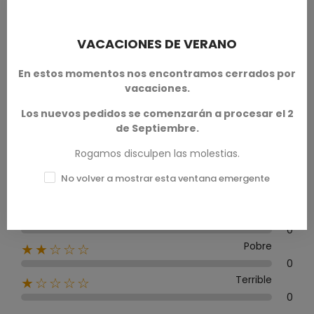
Calificación media
0.0
VACACIONES DE VERANO
En estos momentos nos encontramos cerrados por
vacaciones.
0 Reseña
Los nuevos pedidos se comenzarán a procesar el 2
de Septiembre.
Excelente
★★★★★
Rogamos disculpen las molestias.
0
No volver a mostrar esta ventana emergente
Bueno
★★★★☆
0
Medio
★★★☆☆
0
Pobre
★★☆☆☆
0
Terrible
★☆☆☆☆
0