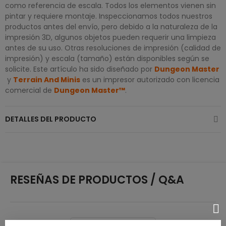
como referencia de escala. Todos los elementos vienen sin
pintar y requiere montaje. Inspeccionamos todos nuestros
productos antes del envío, pero debido a la naturaleza de la
impresión 3D, algunos objetos pueden requerir una limpieza
antes de su uso. Otras resoluciones de impresión (calidad de
impresión) y escala (tamaño) están disponibles según se
solicite. Este artículo ha sido diseñado por
Dungeon Master
y
Terrain And Minis
es un impresor autorizado con licencia
comercial de
Dungeon Master™
.
DETALLES DEL PRODUCTO
RESEÑAS DE PRODUCTOS / Q&A