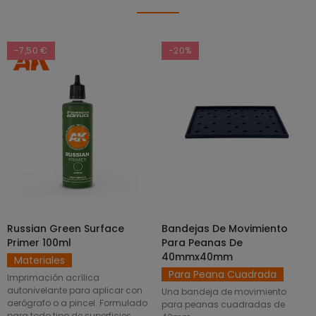
-7,50 €
-20%
Russian Green Surface
Bandejas De Movimiento
SELECCIONAR OPCIONES
AÑADIR AL CARRITO
Primer 100ml
Para Peanas De
40mmx40mm
Materiales
Para Peana Cuadrada
Imprimación acrílica
autonivelante para aplicar con
Una bandeja de movimiento
aerógrafo o a pincel. Formulado
para peanas cuadradas de
para todo tipo de superficies.