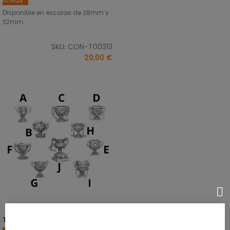
Disponible en escalas de 28mm y
32mm.
SKU: CON-T00313
20,00 €
Trofeo Estilizado
SELECCIONAR OPCIONES