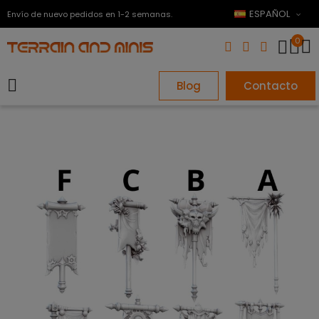
ESPAÑOL
Envío de nuevo pedidos en 1-2 semanas.
0
Blog
Contacto