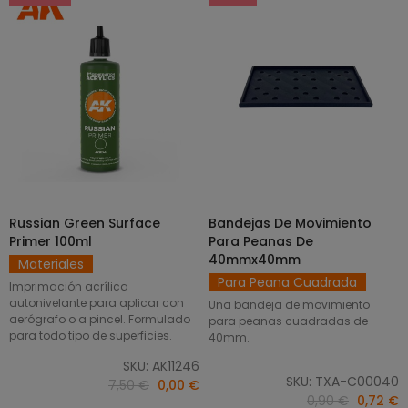
Russian Green Surface
Bandejas De Movimiento
SELECCIONAR OPCIONES
AÑADIR AL CARRITO
Primer 100ml
Para Peanas De
40mmx40mm
Materiales
Para Peana Cuadrada
Imprimación acrílica
autonivelante para aplicar con
Una bandeja de movimiento
aerógrafo o a pincel. Formulado
para peanas cuadradas de
para todo tipo de superficies.
40mm.
SKU: AK11246
SKU: TXA-C00040
7,50 €
0,00 €
0,90 €
0,72 €