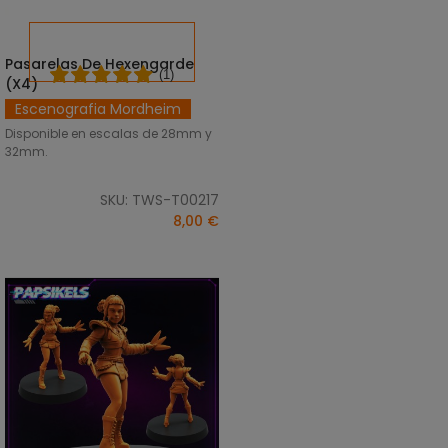
Pasarelas De Hexengarde
SELECCIONAR OPCIONES
(1)
(x4)
Escenografia Mordheim
Disponible en escalas de 28mm y
32mm.
SKU: TWS-T00217
8,00 €