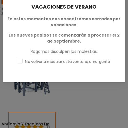
Accesorios Fantasía
VACACIONES DE VERANO
En escalas de 28mm/32mm y
35mm/40mm.
En estos momentos nos encontramos cerrados por
vacaciones.
SKU: STL-M00019
1,50 €
Los nuevos pedidos se comenzarán a procesar el 2
de Septiembre.
Rogamos disculpen las molestias.
No volver a mostrar esta ventana emergente
Andamio Y Escalera De
SELECCIONAR OPCIONES
(1)