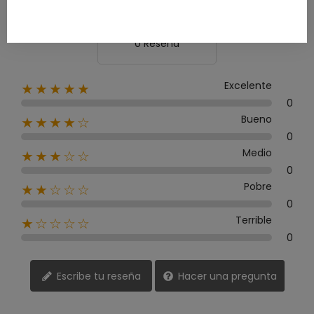
0 Reseña
Excelente
★★★★★
0
Bueno
★★★★☆
0
Medio
★★★☆☆
0
Pobre
★★☆☆☆
0
Terrible
★☆☆☆☆
0
Escribe tu reseña
Hacer una pregunta