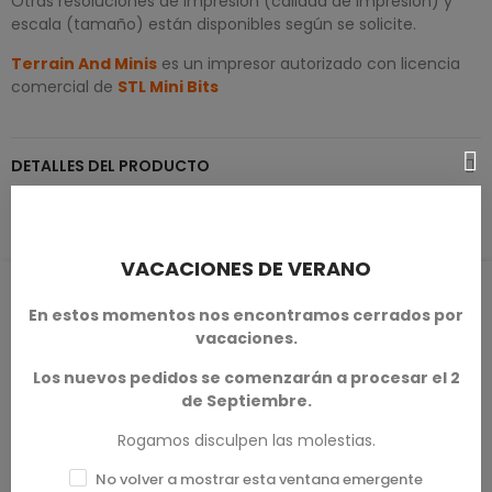
Otras resoluciones de impresión (calidad de impresión) y
escala (tamaño) están disponibles según se solicite.
Terrain And Minis
es un impresor autorizado con licencia
comercial de
STL Mini Bits
DETALLES DEL PRODUCTO
VACACIONES DE VERANO
RESEÑAS DE PRODUCTOS / Q&A
En estos momentos nos encontramos cerrados por
vacaciones.
Los nuevos pedidos se comenzarán a procesar el 2
de Septiembre.
Calificación media
0.0
Rogamos disculpen las molestias.
No volver a mostrar esta ventana emergente