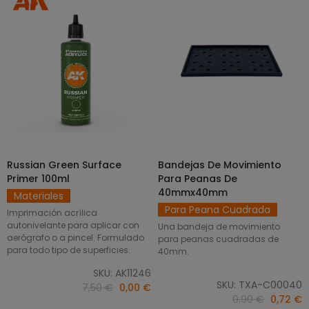
Russian Green Surface
Bandejas De Movimiento
SELECCIONAR OPCIONES
AÑADIR AL CARRITO
Primer 100ml
Para Peanas De
40mmx40mm
Materiales
Para Peana Cuadrada
Imprimación acrílica
autonivelante para aplicar con
Una bandeja de movimiento
aerógrafo o a pincel. Formulado
para peanas cuadradas de
para todo tipo de superficies.
40mm.
SKU: AK11246
SKU: TXA-C00040
7,50 €
0,00 €
0,90 €
0,72 €