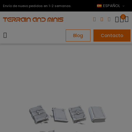
ESPAÑOL
Envío de nuevo pedidos en 1-2 semanas.
0
Blog
Contacto