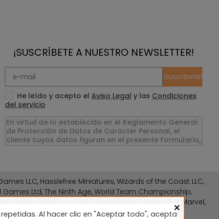
¡SUSCRÍBETE A NUESTRO NEWSLETTER!
Suscríbete!
He leído y acepto el
Aviso Legal
y las
Condiciones
del servicio
ames LLC, Hasslefree Miniatures, Wizards of the Coast LLC,
rd Games Ltd, The Ninth Age, World Team Championship,
gs, Wizkids, NECA LLC, Edge Entertainment Studio SLU, Marvel,
×
repetidas. Al hacer clic en "Aceptar todo", acepta