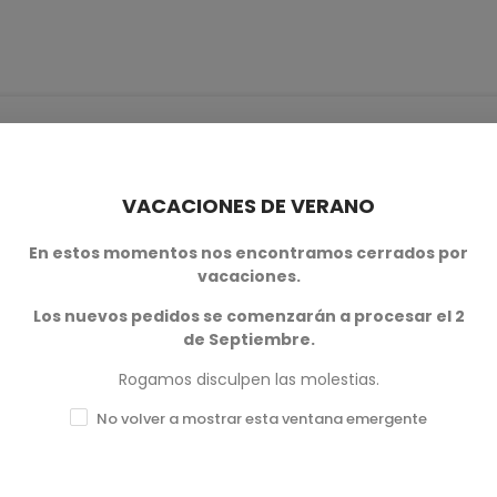
VACACIONES DE VERANO
En estos momentos nos encontramos cerrados por
0
vacaciones.
0
Los nuevos pedidos se comenzarán a procesar el 2
de Septiembre.
0
Rogamos disculpen las molestias.
0
No volver a mostrar esta ventana emergente
0