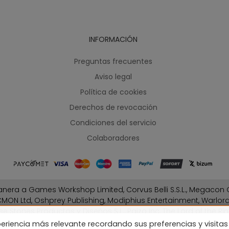
INFORMACIÓN
Preguntas frecuentes
Aviso legal
Política de cookies
Derechos de revocación
Condiciones del servicio
Colaboradores
nera a Games Workshop Limited, Corvus Belli S.S.L., Megacon G
MON Ltd, Oshprey Publishing, Modiphius Entertainment, Warlo
ee Stones Productos y Diseños S.L., Paizo Inc, The Lord of the Rin
Fantasy Flight Games (FFG), Disney, Lucasfilm Ltd.
eriencia más relevante recordando sus preferencias y visitas 