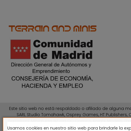
Este sitio web no está respaldado o afiliado de alguna ma
SARL Studio Tomahawk, Osprey Games, HT Publishers, C
Battlefront Miniatures NZ Ltd, DC Comics, Knight Models, Thr
Usamos cookies en nuestro sitio web para brindarle la exp