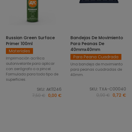
Russian Green Surface
Bandejas De Movimiento
SELECCIONAR OPCIONES
AÑADIR AL CARRITO
Primer 100ml
Para Peanas De
40mmx40mm
Materiales
Para Peana Cuadrada
Imprimación acrílica
autonivelante para aplicar
Una bandeja de movimiento
con aerógrafo o a pincel.
para peanas cuadradas de
Formulado para todo tipo de
40mm.
superficies.
SKU: TXA-C00040
SKU: AK11246
0,90 €
0,72 €
7,50 €
0,00 €