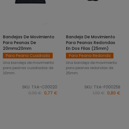
Bandejas De Movimiento
Bandeja De Movimiento
SELECCIONAR OPCIONES
AÑADIR AL CARRITO
Para Peanas De
Para Peanas Redondas
20mmx20mm
En Dos Filas (25mm)
Para Peana Cuadrada
Para Peana Redonda
Una bandeja de movimiento
Una bandeja de movimiento
para peanas cuadradas de
para peanas redondas de
20mm.
25mm.
SKU: TXA-C00020
SKU: TXA-F00025B
0,96 €
0,77 €
1,00 €
0,80 €