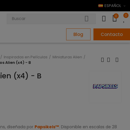
ESPAÑOL
0
0
Blog
Contacto
Inspiradas en Películas
Miniaturas Alien
s Alien (x4) - B
ien (x4) - B
ans, diseñada por
Papsikels™
.
Disponible en escalas de 28