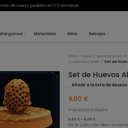
Envío de nuevo pedidos en 1-2 semanas.
Wargames
Materiales
Minis
Rebajas
Inicio
Minis
Miniaturas Sci-Fi
Accesorios Alien
Set de Huevo
Set de Huevos Al
Añadir a la lista de deseos
9,00 €
Impuestos incluidos
8,50 € — 9,00 €
De la colección Alien vs Hum