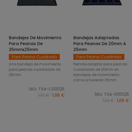
Bandejas De Movimiento
Bandejas Adaptadas
SELECCIONAR OPCIONES
SELECCIONAR OPCIONES
Para Peanas De
Para Peanas De 20mm A
25mmx25mm
25mm
Para Peana Cuadrada
Para Peana Cuadrada
Una bandeja de movimiento
Permite adaptar para peanas
para peanas cuadradas de
cuadradas de 2Omm en
25mm.
bandejas de movimiento
como si tuvieran 25mm.
SKU: TXA-C00025
SKU: TXA-E00025
1,32 €
1,06 €
1,32 €
1,06 €