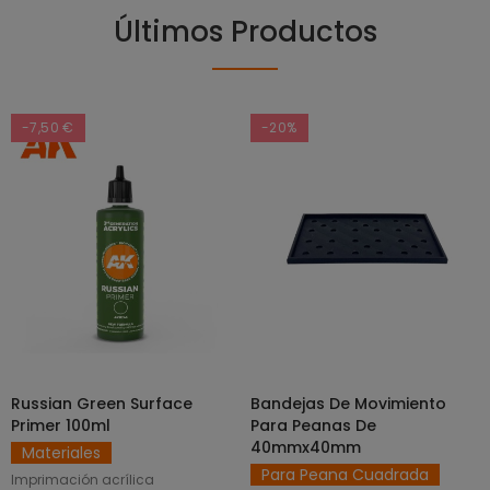
Últimos Productos
-7,50 €
-20%
Russian Green Surface
Bandejas De Movimiento
SELECCIONAR OPCIONES
AÑADIR AL CARRITO
Primer 100ml
Para Peanas De
40mmx40mm
Materiales
Para Peana Cuadrada
Imprimación acrílica