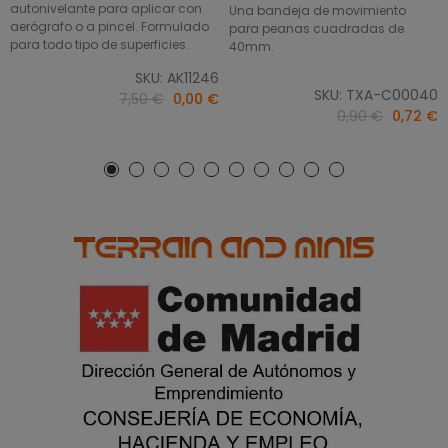
autonivelante para aplicar con
Una bandeja de movimiento
aerógrafo o a pincel. Formulado
para peanas cuadradas de
para todo tipo de superficies.
40mm.
SKU: AK11246
SKU: TXA-C00040
7,50 €
0,00 €
0,90 €
0,72 €