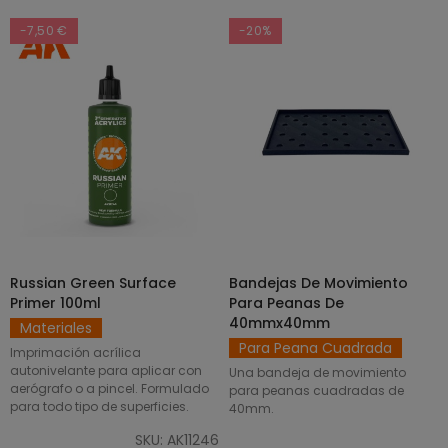
-7,50 €
-20%
Russian Green Surface
Bandejas De Movimiento
SELECCIONAR OPCIONES
AÑADIR AL CARRITO
Primer 100ml
Para Peanas De
40mmx40mm
Materiales
Para Peana Cuadrada
Imprimación acrílica
autonivelante para aplicar con
Una bandeja de movimiento
aerógrafo o a pincel. Formulado
para peanas cuadradas de
para todo tipo de superficies.
40mm.
SKU: AK11246