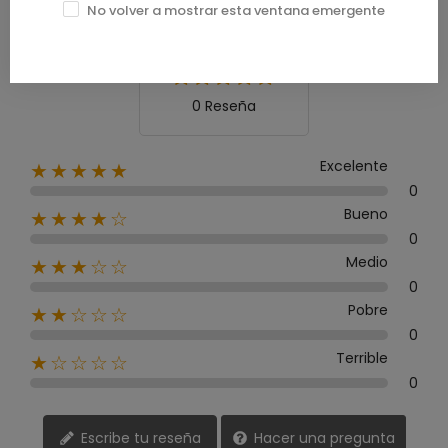
0.0
No volver a mostrar esta ventana emergente
0 Reseña
Excelente
★★★★★
0
Bueno
★★★★☆
0
Medio
★★★☆☆
0
Pobre
★★☆☆☆
0
Terrible
★☆☆☆☆
0
Escribe tu reseña
Hacer una pregunta